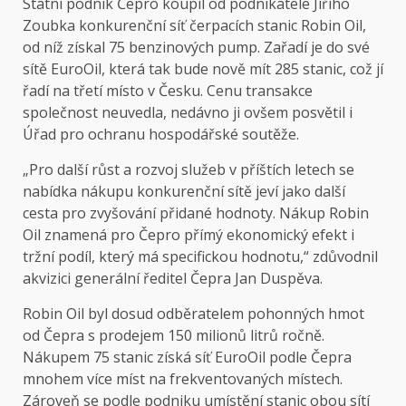
Státní podnik Čepro koupil od podnikatele Jiřího
Zoubka konkurenční síť čerpacích stanic Robin Oil,
od níž získal 75 benzinových pump. Zařadí je do své
sítě EuroOil, která tak bude nově mít 285 stanic, což jí
řadí na třetí místo v Česku. Cenu transakce
společnost neuvedla, nedávno ji ovšem posvětil i
Úřad pro ochranu hospodářské soutěže.
„Pro další růst a rozvoj služeb v příštích letech se
nabídka nákupu konkurenční sítě jeví jako další
cesta pro zvyšování přidané hodnoty. Nákup Robin
Oil znamená pro Čepro přímý ekonomický efekt i
tržní podíl, který má specifickou hodnotu,“ zdůvodnil
akvizici generální ředitel Čepra Jan Duspěva.
Robin Oil byl dosud odběratelem pohonných hmot
od Čepra s prodejem 150 milionů litrů ročně.
Nákupem 75 stanic získá síť EuroOil podle Čepra
mnohem více míst na frekventovaných místech.
Zároveň se podle podniku umístění stanic obou sítí