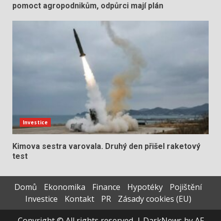
pomoct agropodnikům, odpůrci mají plán
Investice
Kimova sestra varovala. Druhý den přišel raketový
test
Domů
Ekonomika
Finance
Hypotéky
Pojištění
Investice
Kontakt
PR
Zásady cookies (EU)
Copyright © All rights reserved.
|
DarkNews
by AF