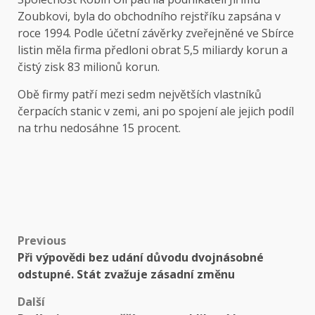
Zoubkovi, byla do obchodního rejstříku zapsána v
roce 1994. Podle účetní závěrky zveřejněné ve Sbírce
listin měla firma předloni obrat 5,5 miliardy korun a
čistý zisk 83 milionů korun.
Obě firmy patří mezi sedm největších vlastníků
čerpacích stanic v zemi, ani po spojení ale jejich podíl
na trhu nedosáhne 15 procent.
Post
Previous
Při výpovědi bez udání důvodu dvojnásobné
navigation
odstupné. Stát zvažuje zásadní změnu
Další