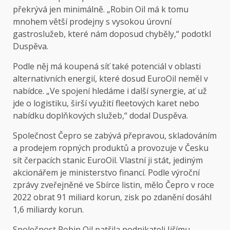
překrývá jen minimálně. „Robin Oil má k tomu
mnohem větší prodejny s vysokou úrovní
gastroslužeb, které nám doposud chyběly,“ podotkl
Duspěva.
Podle něj má koupená síť také potenciál v oblasti
alternativních energií, které dosud EuroOil neměl v
nabídce. „Ve spojení hledáme i další synergie, ať už
jde o logistiku, širší využití fleetových karet nebo
nabídku doplňkových služeb,“ dodal Duspěva.
Společnost Čepro se zabývá přepravou, skladováním
a prodejem ropných produktů a provozuje v Česku
sít čerpacích stanic EuroOil. Vlastní ji stát, jediným
akcionářem je ministerstvo financí. Podle výroční
zprávy zveřejněné ve Sbírce listin, mělo Čepro v roce
2022 obrat 91 miliard korun, zisk po zdanění dosáhl
1,6 miliardy korun.
Společnost Robin Oil patřila podnikateli Jiřímu