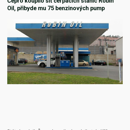
Čepro koupilo síť čerpacích stanic Robin
Oil, přibyde mu 75 benzinových pump