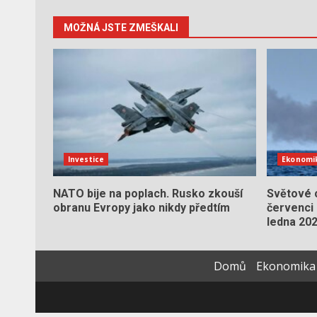
MOŽNÁ JSTE ZMEŠKALI
Investice
Ekonomi
NATO bije na poplach. Rusko zkouší
Světové c
obranu Evropy jako nikdy předtím
červenci 
ledna 20
Domů
Ekonomika