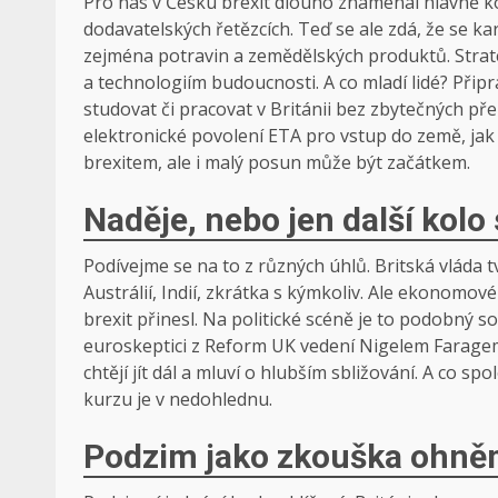
Pro nás v Česku brexit dlouho znamenal hlavně kom
dodavatelských řetězcích. Teď se ale zdá, že se 
zejména potravin a zemědělských produktů. Strate
a technologiím budoucnosti. A co mladí lidé? Při
studovat či pracovat v Británii bez zbytečných p
elektronické povolení ETA pro vstup do země, jak u
brexitem, ale i malý posun může být začátkem.
Naděje, nebo jen další kolo
Podívejme se na to z různých úhlů. Britská vláda t
Austrálií, Indií, zkrátka s kýmkoliv. Ale ekonomov
brexit přinesl. Na politické scéně je to podobný 
euroskeptici z Reform UK vedení Nigelem Faragem k
chtějí jít dál a mluví o hlubším sbližování. A co s
kurzu je v nedohlednu.
Podzim jako zkouška ohn