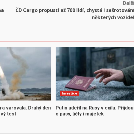
Dalš
na
ČD Cargo propustí až 700 lidí, chystá i sešrotován
některých vozide
Investice
ra varovala. Druhý den
Putin udeřil na Rusy v exilu. Přijdou
ový test
o pasy, účty i majetek