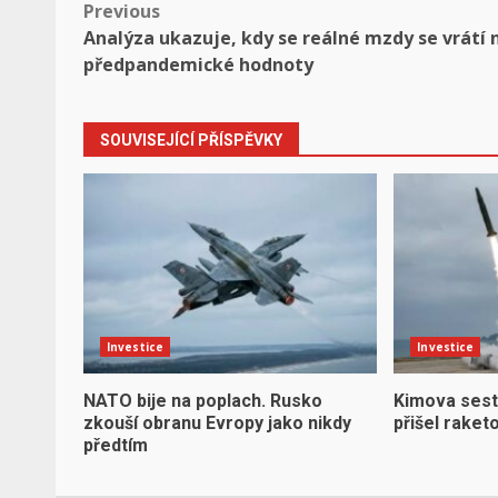
Post
Previous
Analýza ukazuje, kdy se reálné mzdy se vrátí 
navigation
předpandemické hodnoty
SOUVISEJÍCÍ PŘÍSPĚVKY
Investice
Investice
NATO bije na poplach. Rusko
Kimova sest
zkouší obranu Evropy jako nikdy
přišel raket
předtím