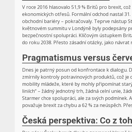
V roce 2016 hlasovalo 51,9 % Britů pro brexit, což 
ekonomických otřesů. Formální odchod nastal 31. l
obchodní bariéry – pokračovaly. Teprve nástup S
květnovém summitu v Londýně byly podepsány prv
bezpečnostní spolupráci. Klíčovým ústupkem Britá
do roku 2038. Přesto zásadní otázky, jako návrat n
Pragmatismus versus červe
Dnes je patrný posun od konfrontace k dialogu. D
zmírnily kontroly potravinových produktů, což je
mobility mládeže, které by mohly připomínat star
liniích“ – žádný jednotný trh, žádná celní unie, žá
Starmer chce spolupráci, ale za svých podmínek. 
považuje brexit za chybu a 62 % za neúspěch. Přest
Česká perspektiva: Co z t