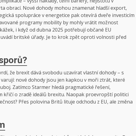
plikace – vyšší náklady, celní bariéry, nejistotu v
karta obrací. Nové dohody mohou znamenat hladší export,
gická spolupráce v energetice pak otevírá dveře investicím
pravované programy mobility by mohly vrátit možnost
řekážek, i když od dubna 2025 potřebují občané EU
vádí britské úřady. Je to krok zpět oproti volnosti před
 sporů?
vrdí, že brexit dává svobodu uzavírat vlastní dohody – s
é varují: nové dohody jsou jen kapkou v moři ztrát, které
souboj. Zatímco Starmer hledá pragmatické řešení,
řičí o zradě ideálů brexitu. Naopak proevropští politici
polečnost? Přes polovina Britů lituje odchodu z EU, ale změna
ěm