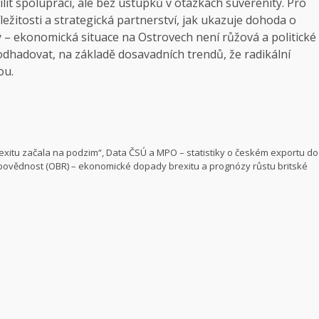
lit spolupráci, ale bez ústupků v otázkách suverenity. Pro
žitosti a strategická partnerství, jak ukazuje dohoda o
ý – ekonomická situace na Ostrovech není růžová a politické
odhadovat, na základě dosavadních trendů, že radikální
ou.
 brexitu začala na podzim“, Data ČSÚ a MPO – statistiky o českém exportu do
dpovědnost (OBR) – ekonomické dopady brexitu a prognózy růstu britské