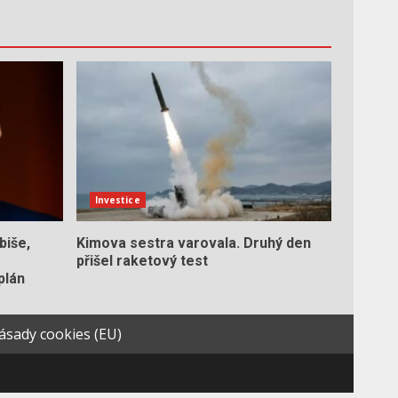
Investice
biše,
Kimova sestra varovala. Druhý den
přišel raketový test
plán
ásady cookies (EU)