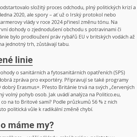
odstartovalo složitý proces odchodu, plný politických krizí a
edna 2020, ale spory – ať už o Irský protokol nebo
tarmerovy vlády v roce 2024 přinesl změnu tónu. Na
ní dohody o zjednodušení obchodu s potravinami či
nie bylo prodloužení práv rybářů EU v britských vodách až
a jednotný trh, zůstávají tabu.
né linie
ohody o sanitárních a fytosanitárních opatřeních (SPS)
 dobrá zpráva pro exportéry. Připravují se také programy
ý dobrý Erasmus+. Přesto Británie trvá na svých „červených
dný volný pohyb osob. Jak uvádí analýza na Politico.eu,
A co na to Britové sami? Podle průzkumů 56 % z nich
o politická vůle k radikální změně chybí.
oho máme my?