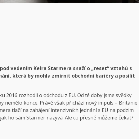
e pod vedením Keira Starmera snaží o „reset“ vztahů s
ání, která by mohla zmírnit obchodní bariéry a posílit
roku 2016 rozhodli o odchodu z EU. Od té doby jsme svědky
y nemělo konce. Právě však přichází nový impuls – Británie
era tlačí na zahájení intenzivních jednání s EU na podzim
, jak ho sám Starmer nazývá. Ale co přesně můžeme čekat?