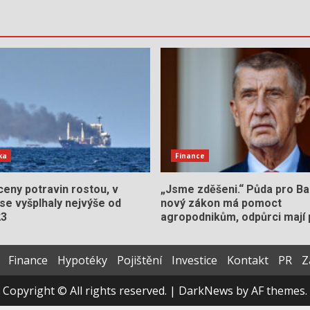
ka
Finance
eny potravin rostou, v
„Jsme zděšeni.“ Půda pro Ba
se vyšplhaly nejvýše od
nový zákon má pomoct
23
agropodnikům, odpůrci mají 
Finance
Hypotéky
Pojištění
Investice
Kontakt
PR
Z
Copyright © All rights reserved.
|
DarkNews
by AF themes.