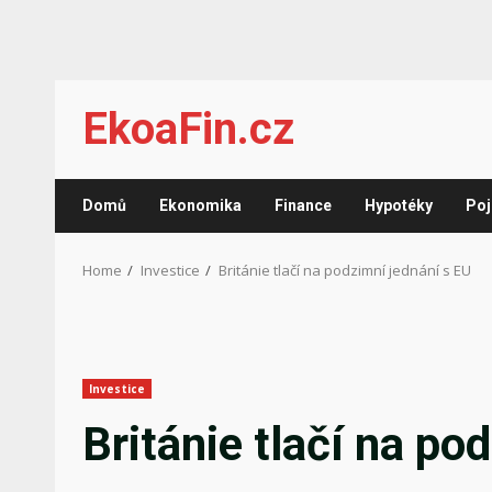
Skip
EkoaFin.cz
to
content
Domů
Ekonomika
Finance
Hypotéky
Poj
Home
Investice
Británie tlačí na podzimní jednání s EU
Investice
Británie tlačí na po