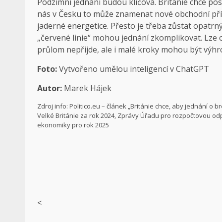
Podzimní jednání budou klíčová. Británie chce posí
nás v Česku to může znamenat nové obchodní příle
jaderné energetice. Přesto je třeba zůstat opatrn
„červené linie“ mohou jednání zkomplikovat. Lze 
průlom nepřijde, ale i malé kroky mohou být výhr
Foto:
Vytvořeno umělou inteligencí v ChatGPT
Autor:
Marek Hájek
Zdroj info: Politico.eu – článek „Británie chce, aby jednání o
Velké Británie za rok 2024, Zprávy Úřadu pro rozpočtovou o
ekonomiky pro rok 2025
<