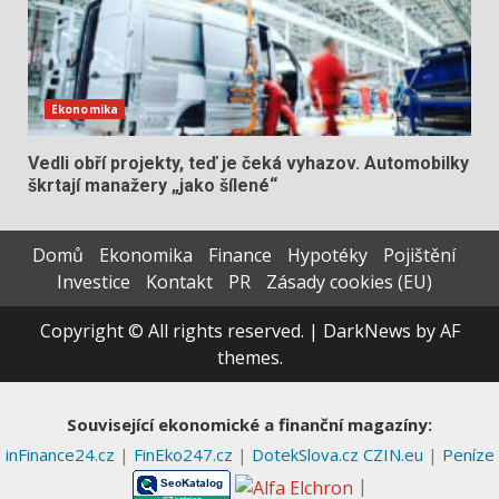
Ekonomika
Vedli obří projekty, teď je čeká vyhazov. Automobilky
škrtají manažery „jako šílené“
Domů
Ekonomika
Finance
Hypotéky
Pojištění
Investice
Kontakt
PR
Zásady cookies (EU)
Copyright © All rights reserved.
|
DarkNews
by AF
themes.
Související ekonomické a finanční magazíny:
inFinance24.cz
|
FinEko247.cz
|
DotekSlova.cz
CZIN.eu
|
Peníze
|