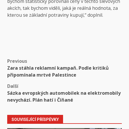
bychom statisticky porovnali ceny v těchto slevových
akcích, tak bychom viděli, jaká je reálná hodnota, za
kterou se základní potraviny kupují,“ doplnil.
Post
Previous
Zara stáhla reklamní kampaň. Podle kritiků
navigation
připomínala mrtvé Palestince
Další
Sázka evropských automobilek na elektromobily
nevychází. Plán hatí i Číňané
SOUVISEJÍCÍ PŘÍSPĚVKY