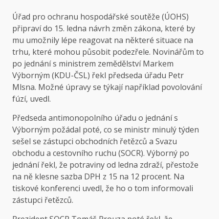
Úřad pro ochranu hospodářské soutěže (ÚOHS)
připraví do 15. ledna návrh změn zákona, které by
mu umožnily lépe reagovat na některé situace na
trhu, které mohou působit podezřele. Novinářům to
po jednání s ministrem zemědělství Markem
Výborným (KDU-ČSL) řekl předseda úřadu Petr
Mlsna. Možné úpravy se týkají například povolování
fúzí, uvedl.
Předseda antimonopolního úřadu o jednání s
Výborným požádal poté, co se ministr minulý týden
sešel se zástupci obchodních řetězců a Svazu
obchodu a cestovního ruchu (SOCR). Výborný po
jednání řekl, že potraviny od ledna zdraží, přestože
na ně klesne sazba DPH z 15 na 12 procent. Na
tiskové konferenci uvedl, že ho o tom informovali
zástupci řetězců.