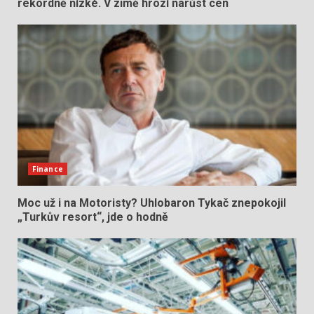
rekordně nízké. V zimě hrozí narůst cen
Finance
Moc už i na Motoristy? Uhlobaron Tykač znepokojil
„Turkův resort“, jde o hodně