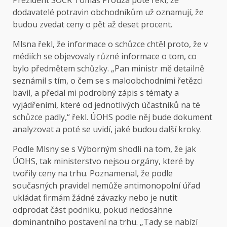
Prezident SOCR Tomáš Prouza poté řekl, že
dodavatelé potravin obchodníkům už oznamují, že
budou zvedat ceny o pět až deset procent.
Mlsna řekl, že informace o schůzce chtěl proto, že v
médiích se objevovaly různé informace o tom, co
bylo předmětem schůzky. „Pan ministr mě detailně
seznámil s tím, o čem se s maloobchodními řetězci
bavil, a předal mi podrobný zápis s tématy a
vyjádřeními, které od jednotlivých účastníků na té
schůzce padly,“ řekl. ÚOHS podle něj bude dokument
analyzovat a poté se uvidí, jaké budou další kroky.
Podle Mlsny se s Výborným shodli na tom, že jak
ÚOHS, tak ministerstvo nejsou orgány, které by
tvořily ceny na trhu. Poznamenal, že podle
současných pravidel nemůže antimonopolní úřad
ukládat firmám žádné závazky nebo je nutit
odprodat část podniku, pokud nedosáhne
dominantního postavení na trhu. „Tady se nabízí