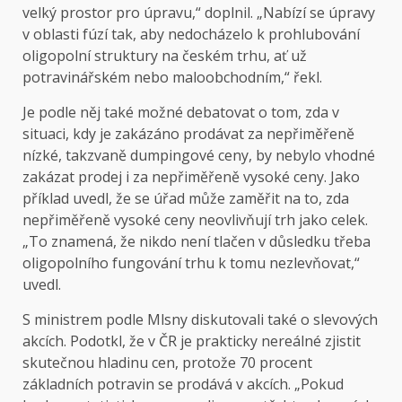
velký prostor pro úpravu,“ doplnil. „Nabízí se úpravy
v oblasti fúzí tak, aby nedocházelo k prohlubování
oligopolní struktury na českém trhu, ať už
potravinářském nebo maloobchodním,“ řekl.
Je podle něj také možné debatovat o tom, zda v
situaci, kdy je zakázáno prodávat za nepřiměřeně
nízké, takzvaně dumpingové ceny, by nebylo vhodné
zakázat prodej i za nepřiměřeně vysoké ceny. Jako
příklad uvedl, že se úřad může zaměřit na to, zda
nepřiměřeně vysoké ceny neovlivňují trh jako celek.
„To znamená, že nikdo není tlačen v důsledku třeba
oligopolního fungování trhu k tomu nezlevňovat,“
uvedl.
S ministrem podle Mlsny diskutovali také o slevových
akcích. Podotkl, že v ČR je prakticky nereálné zjistit
skutečnou hladinu cen, protože 70 procent
základních potravin se prodává v akcích. „Pokud