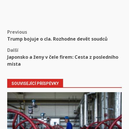
Post
Previous
Trump bojuje o cla. Rozhodne devět soudců
navigation
Další
Japonsko a ženy v čele firem: Cesta z posledního
místa
SOUVISEJÍCÍ PŘÍSPĚVKY