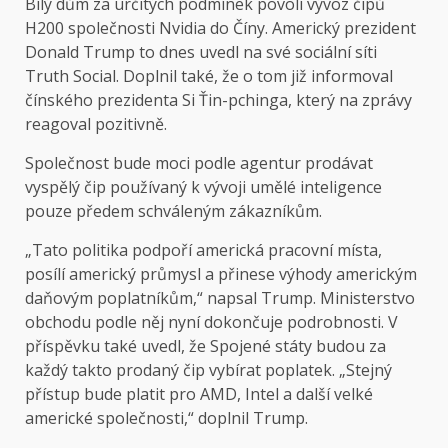
Bílý dům za určitých podmínek povolí vývoz čipů
H200 společnosti Nvidia do Číny. Americký prezident
Donald Trump to dnes uvedl na své sociální síti
Truth Social. Doplnil také, že o tom již informoval
čínského prezidenta Si Ťin-pchinga, který na zprávy
reagoval pozitivně.
Společnost bude moci podle agentur prodávat
vyspělý čip používaný k vývoji umělé inteligence
pouze předem schváleným zákazníkům.
„Tato politika podpoří americká pracovní místa,
posílí americký průmysl a přinese výhody americkým
daňovým poplatníkům,“ napsal Trump. Ministerstvo
obchodu podle něj nyní dokončuje podrobnosti. V
příspěvku také uvedl, že Spojené státy budou za
každý takto prodaný čip vybírat poplatek. „Stejný
přístup bude platit pro AMD, Intel a další velké
americké společnosti,“ doplnil Trump.