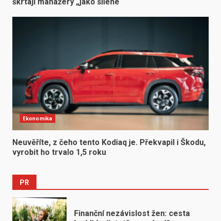
škrtají manažery „jako šílené“
Ekonomika
Neuvěříte, z čeho tento Kodiaq je. Překvapil i Škodu,
vyrobit ho trvalo 1,5 roku
PR
Finanční nezávislost žen: cesta