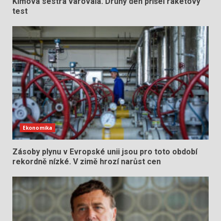
Kimova sestra varovala. Druhý den přišel raketový
test
Ekonomika
Zásoby plynu v Evropské unii jsou pro toto období
rekordně nízké. V zimě hrozí narůst cen