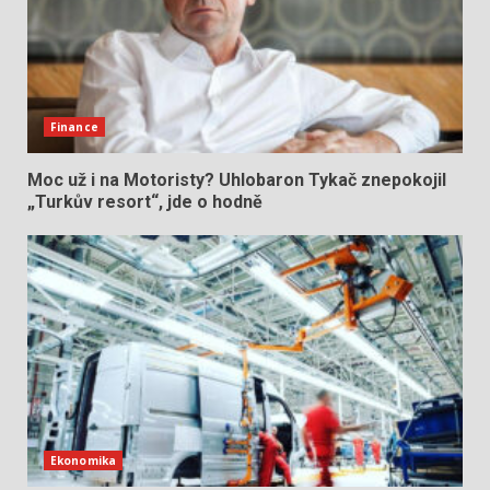
Finance
Moc už i na Motoristy? Uhlobaron Tykač znepokojil
„Turkův resort“, jde o hodně
Ekonomika