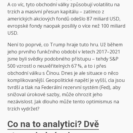
A co víc, tyto obchodní války způsobují volatilitu na
trzích a masivní přesun kapitálu – zatímco z
amerických akciových fondů odešlo 87 miliard USD,
evropské fondy naopak posílily o více než 100 miliard
USD.
Není to poprvé, co Trump hraje tuto hru. Už během
jeho prvního funkčního období v letech 2017–2021
jsme byli svědky podobného přístupu – tehdy S&P
500 vzrostl o neuvěřitelných 67 %, a to i přes
obchodní válku s Čínou. Dnes je ale situace o něco
komplikovanější. Geopolitické napětí je vyšší, cla jsou
tvrdší a tlak na Federální rezervní systém (Fed), aby
snižoval úrokové sazby, může ohrozit jeho
nezávislost. Jak dlouho může tento optimismus na
trzích vydržet?
Co na to analytici? Dvě