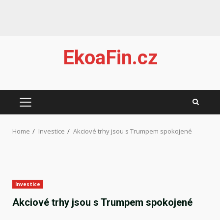
Skip
EkoaFin.cz
to
content
PRIMARY
MENU
Home
Investice
Akciové trhy jsou s Trumpem spokojené
Investice
Akciové trhy jsou s Trumpem spokojené