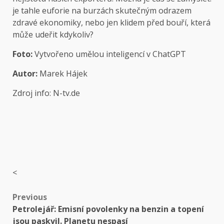
je tahle euforie na burzách skutečným odrazem
zdravé ekonomiky, nebo jen klidem před bouří, která
může udeřit kdykoliv?
Foto:
Vytvořeno umělou inteligencí v ChatGPT
Autor:
Marek Hájek
Zdroj info: N-tv.de
<
Post
Previous
Petrolejář: Emisní povolenky na benzin a topení
navigation
jsou paskvil. Planetu nespasí