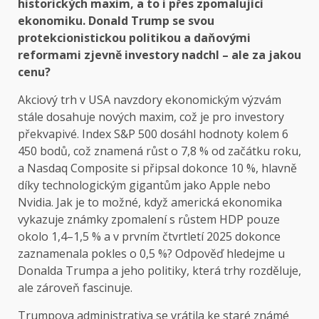
historických maxim, a to i přes zpomalující
ekonomiku. Donald Trump se svou
protekcionistickou politikou a daňovými
reformami zjevně investory nadchl – ale za jakou
cenu?
Akciový trh v USA navzdory ekonomickým výzvám
stále dosahuje nových maxim, což je pro investory
překvapivé. Index S&P 500 dosáhl hodnoty kolem 6
450 bodů, což znamená růst o 7,8 % od začátku roku,
a Nasdaq Composite si připsal dokonce 10 %, hlavně
díky technologickým gigantům jako Apple nebo
Nvidia. Jak je to možné, když americká ekonomika
vykazuje známky zpomalení s růstem HDP pouze
okolo 1,4–1,5 % a v prvním čtvrtletí 2025 dokonce
zaznamenala pokles o 0,5 %? Odpověď hledejme u
Donalda Trumpa a jeho politiky, která trhy rozděluje,
ale zároveň fascinuje.
Trumpova administrativa se vrátila ke staré známé