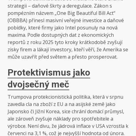
strategii – daňové škrty a deregulace. Zákon s
pompézním názvem „One Big Beautiful Bill Act“
(OBBBA) přinesl masivní veřejné investice a daňové
pobídky, které firmy jako Intel posunuly na nová
maxima. Podle dostupných dat z ekonomických
reportů z roku 2025 tyto kroky krátkodobě zvyšují
zisky firem a lákají investory, kteří věří, že Amerika se
může uzavřít před světem a přesto prosperovat.
Protektivismus jako
dvojsečný meč
Trumpova protekcionistická politika, která v srpnu
zavedla cla na zboží z EU a na asijské země jako
Japonsko či Jižní Korea, sice chrání domácí průmysl,
ale zároveň zvyšuje náklady pro spotřebitele a
výrobce. Není divu, že jádrová inflace v USA vzrostla k
červenci na 3,1 %, což je nejvyšší hodnota od února.