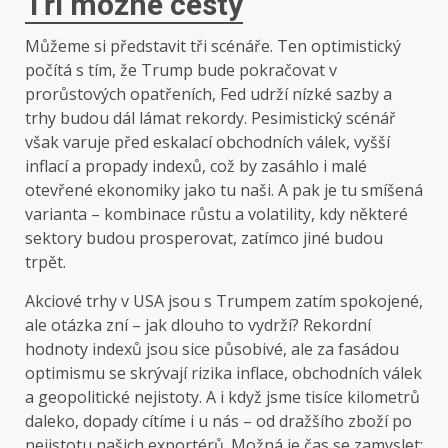
Tři možné cesty
Můžeme si představit tři scénáře. Ten optimistický
počítá s tím, že Trump bude pokračovat v
prorůstových opatřeních, Fed udrží nízké sazby a
trhy budou dál lámat rekordy. Pesimistický scénář
však varuje před eskalací obchodních válek, vyšší
inflací a propady indexů, což by zasáhlo i malé
otevřené ekonomiky jako tu naši. A pak je tu smíšená
varianta – kombinace růstu a volatility, kdy některé
sektory budou prosperovat, zatímco jiné budou
trpět.
Akciové trhy v USA jsou s Trumpem zatím spokojené,
ale otázka zní – jak dlouho to vydrží? Rekordní
hodnoty indexů jsou sice působivé, ale za fasádou
optimismu se skrývají rizika inflace, obchodních válek
a geopolitické nejistoty. A i když jsme tisíce kilometrů
daleko, dopady cítíme i u nás – od dražšího zboží po
nejistotu našich exportérů. Možná je čas se zamyslet: