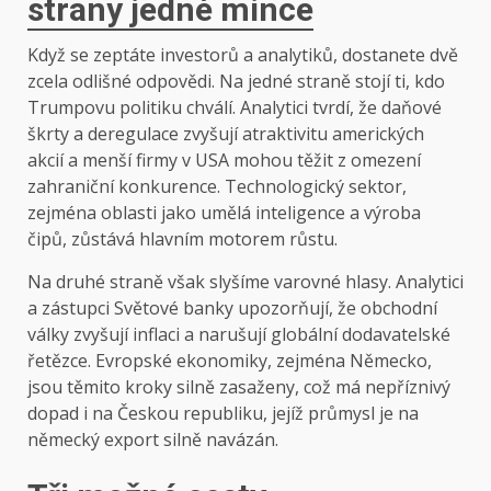
strany jedné mince
Když se zeptáte investorů a analytiků, dostanete dvě
zcela odlišné odpovědi. Na jedné straně stojí ti, kdo
Trumpovu politiku chválí. Analytici tvrdí, že daňové
škrty a deregulace zvyšují atraktivitu amerických
akcií a menší firmy v USA mohou těžit z omezení
zahraniční konkurence. Technologický sektor,
zejména oblasti jako umělá inteligence a výroba
čipů, zůstává hlavním motorem růstu.
Na druhé straně však slyšíme varovné hlasy. Analytici
a zástupci Světové banky upozorňují, že obchodní
války zvyšují inflaci a narušují globální dodavatelské
řetězce. Evropské ekonomiky, zejména Německo,
jsou těmito kroky silně zasaženy, což má nepříznivý
dopad i na Českou republiku, jejíž průmysl je na
německý export silně navázán.