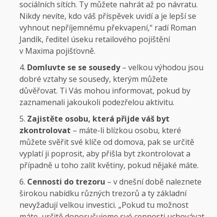
sociálních sítích. Ty můžete nahrát až po návratu.
Nikdy nevíte, kdo váš příspěvek uvidí a je lepší se
vyhnout nepříjemnému překvapení,“ radí Roman
Jandík, ředitel úseku retailového pojištění
v Maxima pojišťovně.
Domluvte se se sousedy
– velkou výhodou jsou
dobré vztahy se sousedy, kterým můžete
důvěřovat. Ti Vás mohou informovat, pokud by
zaznamenali jakoukoli podezřelou aktivitu.
Zajistěte osobu, která přijde váš byt
zkontrolovat
– máte-li blízkou osobu, které
můžete svěřit své klíče od domova, pak se určitě
vyplatí ji poprosit, aby přišla byt zkontrolovat a
případně u toho zalít květiny, pokud nějaké máte.
Cennosti do trezoru
– v dnešní době naleznete
širokou nabídku různých trezorů a ty základní
nevyžadují velkou investici. „Pokud tu možnost
máte, určitě doporučujeme své cennosti uchovávat