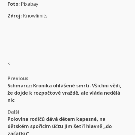
Foto:
Pixabay
Zdroj:
Knowlimits
<
Post
Previous
Schmarcz: Kronika ohlášené smrti. Všichni vědí,
navigation
že dojde k rozpočtové vraždě, ale vláda nedělá
nic
Další
Polovina rodičů dává dětem kapesné, na
dětském spořicím účtu jim šetří hlavně „do
začátku“