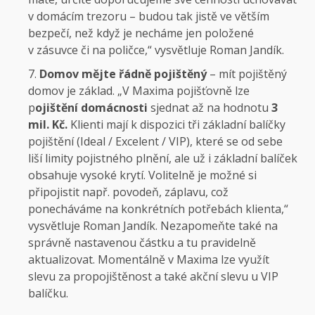
v domácím trezoru – budou tak jistě ve větším
bezpečí, než když je necháme jen položené
v zásuvce či na poličce,“ vysvětluje Roman Jandík.
Domov mějte řádně pojištěný
– mít pojištěný
domov je základ. „V Maxima pojišťovně lze
p
ojištění domácnosti
sjednat až na hodnotu
3
mil. Kč.
Klienti mají k dispozici tři základní balíčky
pojištění (Ideal / Excelent / VIP), které se od sebe
liší limity pojistného plnění, ale už i základní balíček
obsahuje vysoké krytí. Volitelně je možné si
připojistit např. povodeň, záplavu, což
ponecháváme na konkrétních potřebách klienta,“
vysvětluje Roman Jandík. Nezapomeňte také na
správně nastavenou částku a tu pravidelně
aktualizovat. Momentálně v Maxima lze využít
slevu za propojištěnost a také akční slevu u VIP
balíčku.