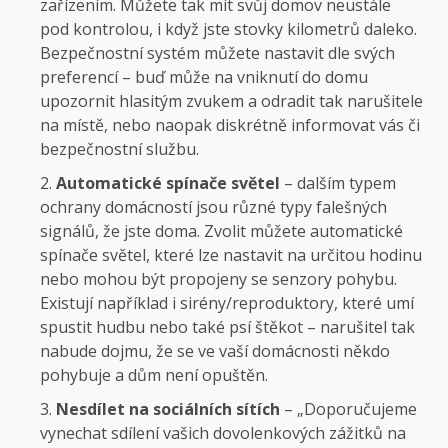
zařízením. Můžete tak mít svůj domov neustále
pod kontrolou, i když jste stovky kilometrů daleko.
Bezpečnostní systém můžete nastavit dle svých
preferencí – buď může na vniknutí do domu
upozornit hlasitým zvukem a odradit tak narušitele
na místě, nebo naopak diskrétně informovat vás či
bezpečnostní službu.
Automatické spínače světel
– dalším typem
ochrany domácností jsou různé typy falešných
signálů, že jste doma. Zvolit můžete automatické
spínače světel, které lze nastavit na určitou hodinu
nebo mohou být propojeny se senzory pohybu.
Existují například i sirény/reproduktory, které umí
spustit hudbu nebo také psí štěkot – narušitel tak
nabude dojmu, že se ve vaší domácnosti někdo
pohybuje a dům není opuštěn.
Nesdílet na sociálních sítích
– „Doporučujeme
vynechat sdílení vašich dovolenkových zážitků na