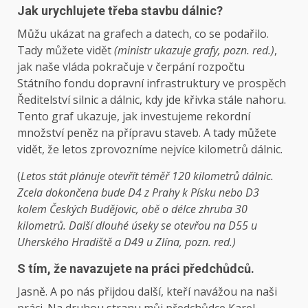
Jak urychlujete třeba stavbu dálnic?
Můžu ukázat na grafech a datech, co se podařilo.
Tady můžete vidět
(ministr ukazuje grafy, pozn. red.)
,
jak naše vláda pokračuje v čerpání rozpočtu
Státního fondu dopravní infrastruktury ve prospěch
Ředitelství silnic a dálnic, kdy jde křivka stále nahoru.
Tento graf ukazuje, jak investujeme rekordní
množství peněz na přípravu staveb. A tady můžete
vidět, že letos zprovozníme nejvíce kilometrů dálnic.
(
Letos stát plánuje
otevřít téměř 120 kilometrů dálnic
.
Zcela dokončena bude D4 z Prahy k Písku
nebo D3
kolem Českých Budějovic, obě o délce zhruba 30
kilometrů. Další dlouhé úseky se otevřou na D55 u
Uherského Hradiště a D49 u Zlína, p
ozn. red.)
S tím, že navazujete na práci předchůdců.
Jasně. A po nás přijdou další, kteří navážou na naši