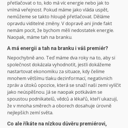
přetlačovat o to, kdo má víc energie nebo jak to
vnímá veřejnost. Pokud máme jako vláda uspět,
nemůžeme se takto hloupě přetlačovat. Děláme
opravdu viditelné změny. V dopravě ani jinde fakt
nemám pocit, že bychom měli nedostatek energie.
Naopak, máme tah na branku.
A má energii a tah na branku i váš premiér?
Nepochybně ano. Teď máme dva roky na to, aby si
společnost dokázala vyhodnotit, jestli dokážeme
nastartovat ekonomiku za situace, kdy čelíme
mnohem většímu tlaku dezinformací, negativních
zpráv a útoků opozice, která se snaží naši zemi vylíčit
jako neúspěšnou. Já se naopak potkávám se
spoustou podnikatelů, vědců a lékařů, kteří ukazují,
že v mnoha směrech a oborech dosahuje úrovně
nejlepších zemí světa.
Co ale říkáte na nízkou důvěru premiérovi,