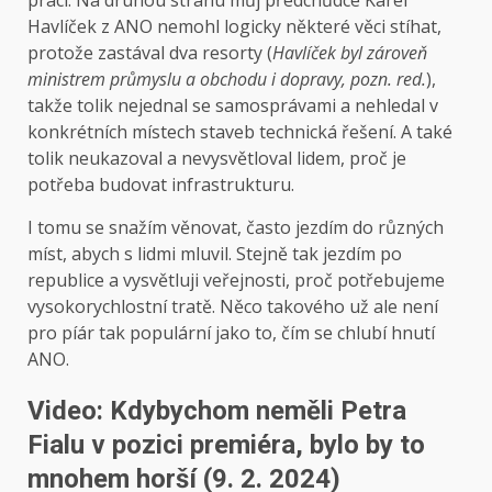
práci. Na druhou stranu můj předchůdce Karel
Havlíček z ANO nemohl logicky některé věci stíhat,
protože zastával dva resorty (
Havlíček byl zároveň
ministrem průmyslu a obchodu i dopravy, pozn. red.
),
takže tolik nejednal se samosprávami a nehledal v
konkrétních místech staveb technická řešení. A také
tolik neukazoval a nevysvětloval lidem, proč je
potřeba budovat infrastrukturu.
I tomu se snažím věnovat, často jezdím do různých
míst, abych s lidmi mluvil. Stejně tak jezdím po
republice a vysvětluji veřejnosti, proč potřebujeme
vysokorychlostní tratě. Něco takového už ale není
pro píár tak populární jako to, čím se chlubí hnutí
ANO.
Video: Kdybychom neměli Petra
Fialu v pozici premiéra, bylo by to
mnohem horší (9. 2. 2024)