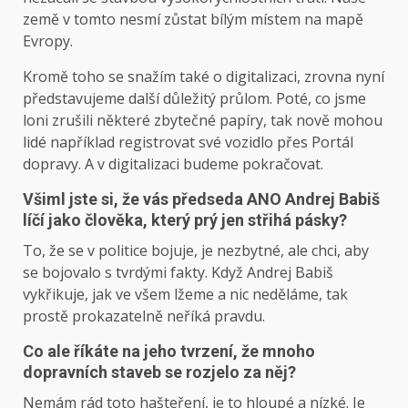
země v tomto nesmí zůstat bílým místem na mapě
Evropy.
Kromě toho se snažím také o digitalizaci, zrovna nyní
představujeme další důležitý průlom. Poté, co jsme
loni zrušili některé zbytečné papíry, tak nově mohou
lidé například registrovat své vozidlo přes Portál
dopravy. A v digitalizaci budeme pokračovat.
Všiml jste si, že vás předseda ANO Andrej Babiš
líčí jako člověka, který prý jen střihá pásky?
To, že se v politice bojuje, je nezbytné, ale chci, aby
se bojovalo s tvrdými fakty. Když Andrej Babiš
vykřikuje, jak ve všem lžeme a nic neděláme, tak
prostě prokazatelně neříká pravdu.
Co ale říkáte na jeho tvrzení, že mnoho
dopravních staveb se rozjelo za něj?
Nemám rád toto hašteření, je to hloupé a nízké. Je