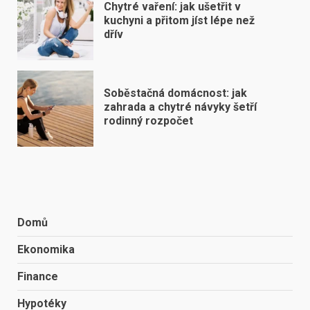
Chytré vaření: jak ušetřit v
kuchyni a přitom jíst lépe než
dřív
Soběstačná domácnost: jak
zahrada a chytré návyky šetří
rodinný rozpočet
Domů
Ekonomika
Finance
Hypotéky