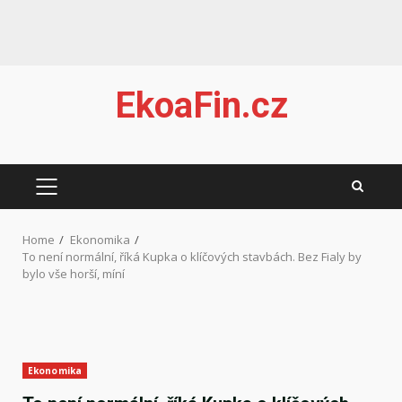
Skip
EkoaFin.cz
to
content
PRIMARY
MENU
Home
Ekonomika
To není normální, říká Kupka o klíčových stavbách. Bez Fialy by
bylo vše horší, míní
Ekonomika