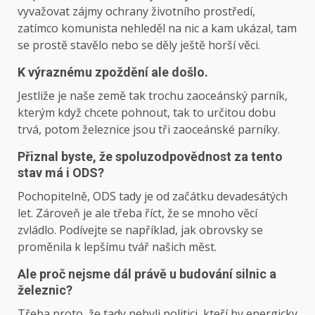
vyvažovat zájmy ochrany životního prostředí,
zatímco komunista nehleděl na nic a kam ukázal, tam
se prostě stavělo nebo se děly ještě horší věci.
K výraznému zpoždění ale došlo.
Jestliže je naše země tak trochu zaoceánský parník,
kterým když chcete pohnout, tak to určitou dobu
trvá, potom železnice jsou tři zaoceánské parníky.
Přiznal byste, že spoluzodpovědnost za tento
stav má i ODS?
Pochopitelně, ODS tady je od začátku devadesátých
let. Zároveň je ale třeba říct, že se mnoho věcí
zvládlo. Podívejte se například, jak obrovsky se
proměnila k lepšímu tvář našich měst.
Ale proč nejsme dál právě u budování silnic a
železnic?
Třeba proto, že tady nebyli politici, kteří by energicky