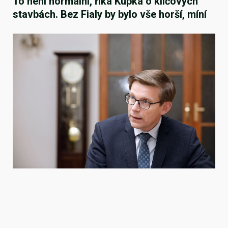
To není normální, říká Kupka o klíčových
stavbách. Bez Fialy by bylo vše horší, míní