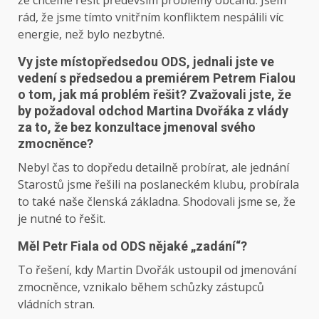
že chceme řešit především problémy občanů. Jsem
rád, že jsme tímto vnitřním konfliktem nespálili víc
energie, než bylo nezbytné.
Vy jste místopředsedou ODS, jednali jste ve
vedení s předsedou a premiérem Petrem Fialou
o tom, jak má problém řešit? Zvažovali jste, že
by požadoval odchod Martina Dvořáka z vlády
za to, že bez konzultace jmenoval svého
zmocněnce?
Nebyl čas to dopředu detailně probírat, ale jednání
Starostů jsme řešili na poslaneckém klubu, probírala
to také naše členská základna. Shodovali jsme se, že
je nutné to řešit.
Měl Petr Fiala od ODS nějaké „zadání“?
To řešení, kdy Martin Dvořák ustoupil od jmenování
zmocněnce, vznikalo během schůzky zástupců
vládních stran.