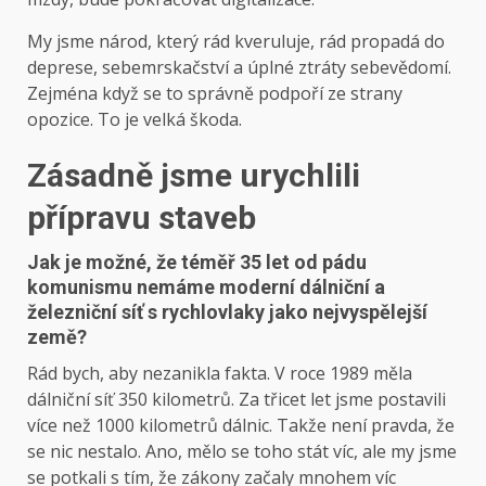
My jsme národ, který rád kveruluje, rád propadá do
deprese, sebemrskačství a úplné ztráty sebevědomí.
Zejména když se to správně podpoří ze strany
opozice. To je velká škoda.
Zásadně jsme urychlili
přípravu staveb
Jak je možné, že téměř 35 let od pádu
komunismu nemáme moderní dálniční a
železniční síť s rychlovlaky jako nejvyspělejší
země?
Rád bych, aby nezanikla fakta. V roce 1989 měla
dálniční síť 350 kilometrů. Za třicet let jsme postavili
více než 1000 kilometrů dálnic. Takže není pravda, že
se nic nestalo. Ano, mělo se toho stát víc, ale my jsme
se potkali s tím, že zákony začaly mnohem víc