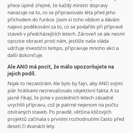
přece úplně zřejmé, že každý ministr dopravy
navazuje na to, co se připravovalo léta před jeho
příchodem do funkce. Jsem si toho vědom a dávám
najevo poděkování za to, co se podařilo při přípravě
staveb v předcházejících letech. Zároveň se ale nesmí
opozice obracet proti nám, jestliže naše vláda
udržuje investiční tempo, připravuje mnoho akcí a
další dokončuje.
Ale ANO má pocit, že málo upozorňujete na
jejich podíl.
Nijak to nezastírám. Ale bylo by fajn, aby ANO svými
píár hrátkami neznevažovalo objektivní fakta. A ta
jasně říkají, že jsme v posledních letech zásadně
urychlili přípravu, což je patrné nejenom na počtu
otvíraných staveb. Po pravdě, většina klíčových
projektů začínala s prvními rozhodnutími často před
deseti či dvanácti lety.