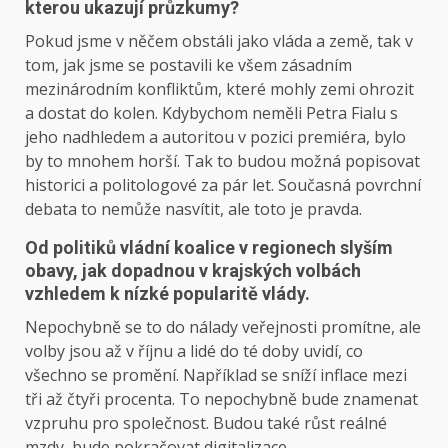
kterou ukazují průzkumy?
Pokud jsme v něčem obstáli jako vláda a země, tak v
tom, jak jsme se postavili ke všem zásadním
mezinárodním konfliktům, které mohly zemi ohrozit
a dostat do kolen. Kdybychom neměli Petra Fialu s
jeho nadhledem a autoritou v pozici premiéra, bylo
by to mnohem horší. Tak to budou možná popisovat
historici a politologové za pár let. Současná povrchní
debata to nemůže nasvítit, ale toto je pravda.
Od politiků vládní koalice v regionech slyším
obavy, jak dopadnou v krajských volbách
vzhledem k nízké popularitě vlády.
Nepochybně se to do nálady veřejnosti promítne, ale
volby jsou až v říjnu a lidé do té doby uvidí, co
všechno se promění. Například se sníží inflace mezi
tři až čtyři procenta. To nepochybně bude znamenat
vzpruhu pro společnost. Budou také růst reálné
mzdy, bude pokračovat digitalizace.