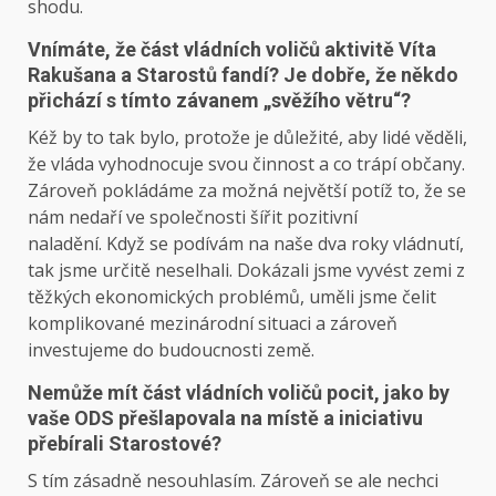
shodu.
Vnímáte, že část vládních voličů aktivitě Víta
Rakušana a Starostů fandí? Je dobře, že někdo
přichází s tímto závanem „svěžího větru“?
Kéž by to tak bylo, protože je důležité, aby lidé věděli,
že vláda vyhodnocuje svou činnost a co trápí občany.
Zároveň pokládáme za možná největší potíž to, že se
nám nedaří ve společnosti šířit pozitivní
naladění. Když se podívám na naše dva roky vládnutí,
tak jsme určitě neselhali. Dokázali jsme vyvést zemi z
těžkých ekonomických problémů, uměli jsme čelit
komplikované mezinárodní situaci a zároveň
investujeme do budoucnosti země.
Nemůže mít část vládních voličů pocit, jako by
vaše ODS přešlapovala na místě a iniciativu
přebírali Starostové?
S tím zásadně nesouhlasím. Zároveň se ale nechci