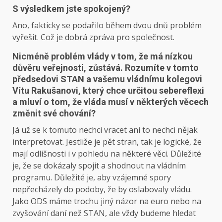
S výsledkem jste spokojený?
Ano, fakticky se podařilo během dvou dnů problém
vyřešit. Což je dobrá zpráva pro společnost.
Nicméně problém vlády v tom, že má nízkou
důvěru veřejnosti, zůstává. Rozumíte v tomto
předsedovi STAN a vašemu vládnímu kolegovi
Vítu Rakušanovi, který chce určitou sebereflexi
a mluví o tom, že vláda musí v některých věcech
změnit své chování?
Já už se k tomuto nechci vracet ani to nechci nějak
interpretovat. Jestliže je pět stran, tak je logické, že
mají odlišnosti i v pohledu na některé věci. Důležité
je, že se dokázaly spojit a shodnout na vládním
programu. Důležité je, aby vzájemné spory
nepřecházely do podoby, že by oslabovaly vládu.
Jako ODS máme trochu jiný názor na euro nebo na
zvyšování daní než STAN, ale vždy budeme hledat