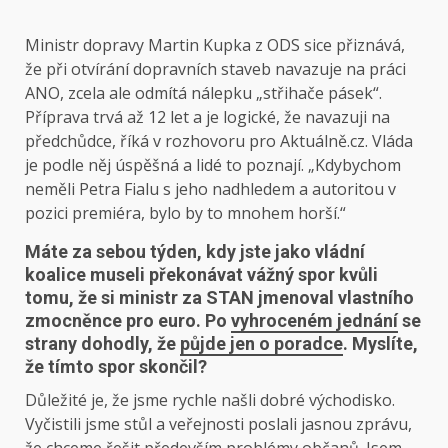
Ministr dopravy Martin Kupka z ODS sice přiznává,
že při otvírání dopravních staveb navazuje na práci
ANO, zcela ale odmítá nálepku „střihače pásek“.
Příprava trvá až 12 let a je logické, že navazuji na
předchůdce, říká v rozhovoru pro Aktuálně.cz. Vláda
je podle něj úspěšná a lidé to poznají. „Kdybychom
neměli Petra Fialu s jeho nadhledem a autoritou v
pozici premiéra, bylo by to mnohem horší.“
Máte za sebou týden, kdy jste jako vládní
koalice museli překonávat vážný spor kvůli
tomu, že si ministr za STAN jmenoval vlastního
zmocněnce pro euro. Po
vyhroceném jednání
se
strany dohodly, že
půjde jen o poradce
. Myslíte,
že tímto spor skončil?
Důležité je, že jsme rychle našli dobré východisko.
Vyčistili jsme stůl a veřejnosti poslali jasnou zprávu,