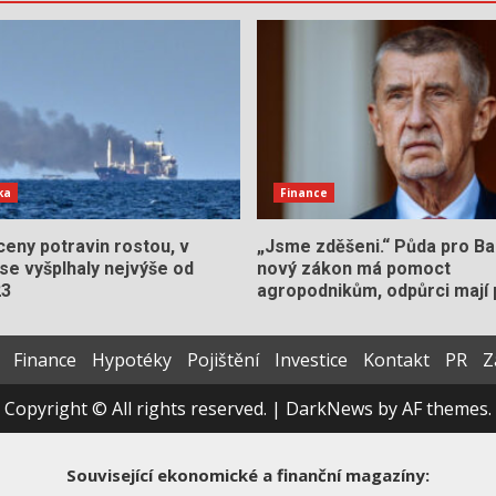
ka
Finance
eny potravin rostou, v
„Jsme zděšeni.“ Půda pro Ba
se vyšplhaly nejvýše od
nový zákon má pomoct
23
agropodnikům, odpůrci mají 
Finance
Hypotéky
Pojištění
Investice
Kontakt
PR
Z
Copyright © All rights reserved.
|
DarkNews
by AF themes.
Související ekonomické a finanční magazíny: