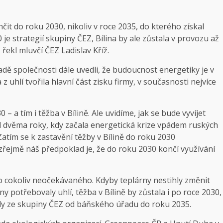
t do roku 2030, nikoliv v roce 2035, do kterého získal
 je strategií skupiny ČEZ, Bílina by ale zůstala v provozu až
řekl mluvčí ČEZ Ladislav Kříž.
dě společnosti dále uvedli, že budoucnost energetiky je v
 z uhlí tvořila hlavní část zisku firmy, v současnosti nejvíce
 a tím i těžba v Bílině. Ale uvidíme, jak se bude vyvíjet
řed dvěma roky, kdy začala energetická krize vpádem ruských
atím se k zastavění těžby v Bílině do roku 2030
řejmě náš předpoklad je, že do roku 2030 končí využívání
lo cokoliv neočekávaného. Kdyby teplárny nestihly změnit
y potřebovaly uhlí, těžba v Bílině by zůstala i po roce 2030,
oly ze skupiny ČEZ od báňského úřadu do roku 2035.