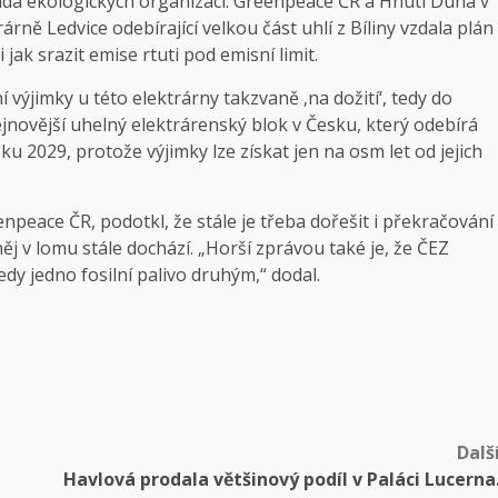
ada ekologických organizací. Greenpeace ČR a Hnutí Duha v
rně Ledvice odebírající velkou část uhlí z Bíliny vzdala plán
 jak srazit emise rtuti pod emisní limit.
 výjimky u této elektrárny takzvaně ‚na dožití‘, tedy do
novější uhelný elektrárenský blok v Česku, který odebírá
oku 2029, protože výjimky lze získat jen na osm let od jejich
peace ČR, podotkl, že stále je třeba dořešit i překračování
ěj v lomu stále dochází. „Horší zprávou také je, že ČEZ
dy jedno fosilní palivo druhým,“ dodal.
Dalš
Havlová prodala většinový podíl v Paláci Lucerna