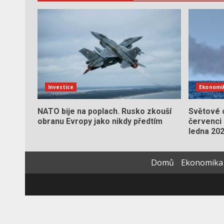
Investice
Ekonomi
NATO bije na poplach. Rusko zkouší
Světové c
obranu Evropy jako nikdy předtím
červenci 
ledna 20
Domů
Ekonomika