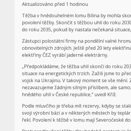
Aktualizováno
před 1 hodinou
Těžba v hnědouhelném lomu Bílina by mohla skonči
povolení těžby. Skončit s těžbou uhlí do roku 2030
do roku 2035, pokud by nastala nečekaná situace, 
Zástupci polostátní firmy na pondělní valné hroma
obnovitelných zdrojích. Ještě před 20 lety elektřina
elektřiny ČEZ vyrábí jaderné elektrárny.
„Předpokládáme, že těžba uhlí skončí do roku 2030 –
situace na energetických trzích. Zažili jsme to p
vojsk na Ukrajinu. V takový moment se vše mění. Z
nezavazujeme žádným silným příslibem, ale samoz
hnědého uhlí v České republice,“ uvedl Kříž.
Podle mluvčího je třeba mít rezervy, kdyby se sta
svoji výrobní bázi a v některých městech by teplárn
řekl. Povolení k těžbě v lomu mají Severočeské d