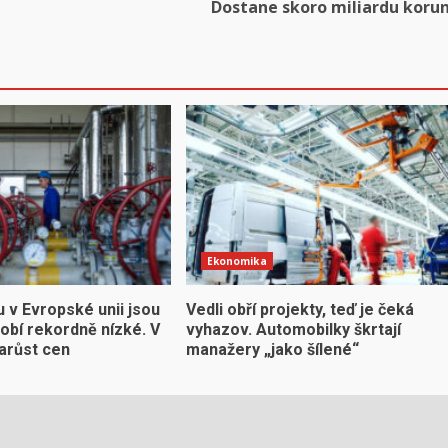
Dostane skoro miliardu koru
Ekonomika
 v Evropské unii jsou
Vedli obří projekty, teď je čeká
obí rekordně nízké. V
vyhazov. Automobilky škrtají
narůst cen
manažery „jako šílené“