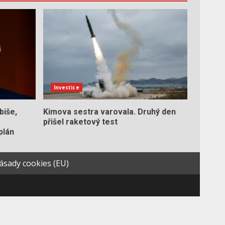
Investice
biše,
Kimova sestra varovala. Druhý den
přišel raketový test
plán
ásady cookies (EU)