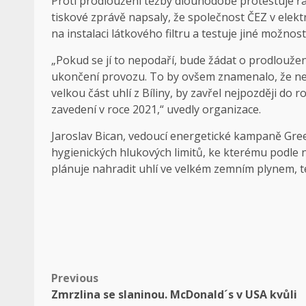
Proti prodloužení těžby dlouhodobě protestuje ř
tiskové zprávě napsaly, že společnost ČEZ v elektrá
na instalaci látkového filtru a testuje jiné možnosti
„Pokud se jí to nepodaří, bude žádat o prodloužení
ukončení provozu. To by ovšem znamenalo, že nej
velkou část uhlí z Bíliny, by zavřel nejpozději do r
zavedení v roce 2021,“ uvedly organizace.
Jaroslav Bican, vedoucí energetické kampaně Green
hygienických hlukových limitů, ke kterému podle n
plánuje nahradit uhlí ve velkém zemním plynem, te
Post
Previous
Zmrzlina se slaninou. McDonald´s v USA kvůli