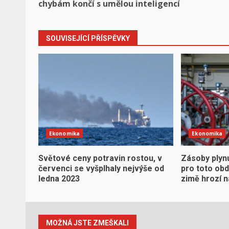
navigation
chybám končí s umělou inteligencí
SOUVISEJÍCÍ PŘÍSPĚVKY
Ekonomika
Ekonomika
Světové ceny potravin rostou, v
Zásoby plynu
červenci se vyšplhaly nejvýše od
pro toto obd
ledna 2023
zimě hrozí 
MOŽNÁ JSTE ZMEŠKALI