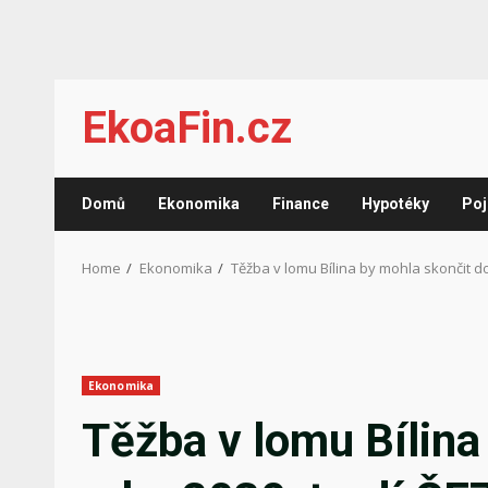
Skip
EkoaFin.cz
to
content
Domů
Ekonomika
Finance
Hypotéky
Poj
Home
Ekonomika
Těžba v lomu Bílina by mohla skončit do
Ekonomika
Těžba v lomu Bílina