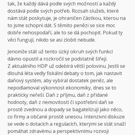
tak, že každý dává podle svých možností a každý
dostává podle svých potřeb. Rozsah služeb, které
nám stát poskytuje, je ohraničen částkou, kterou na
to jsme schopni dát. S těmito penězi se sice moc
dobře nehospodaří, ale to se dá pochopit. Pokud ty
věci fungují, nikdo se asi zlobit nebude.
Jenomže stát už tento úzký okruh svých funkcí
dávno opustil a rozkročil se podstatně šířeji.
Z aktuálního HDP už odebírá větší polovinu. Jestli se
dlouhá léta vedly fiskální debaty o tom, jak nastavit
daňový systém, aby vybíral dostatek peněz, ale
nepodlamoval výkonnost ekonomiky, dnes se to
prakticky neřeší. Daň z příjmu, daň z přidané
hodnoty, daň z nemovitostí či spotřební daň se
prostě zvednou a dopady se bagatelizují jako něco,
co firmy a občané prostě unesou. Intenzivní diskuze
se vede o dotacích a regulacích, kterými se stát snaží
pomáhat zdravému a perspektivnímu rozvoji