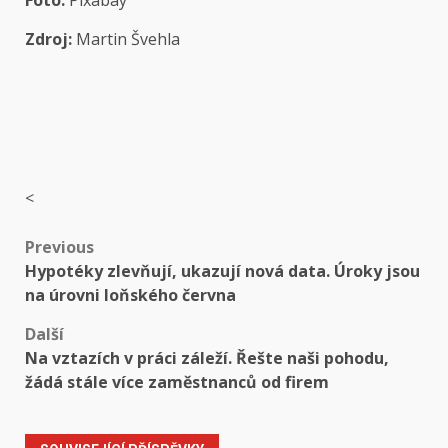
Foto:
Pixabay
Zdroj:
Martin Švehla
<
Post
Previous
Hypotéky zlevňují, ukazují nová data. Úroky jsou
navigation
na úrovni loňského června
Další
Na vztazích v práci záleží. Řešte naši pohodu,
žádá stále více zaměstnanců od firem