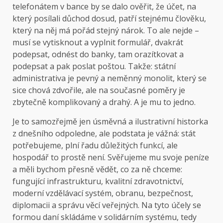
telefonátem v bance by se dalo ověřit, že účet, na
který posílali důchod dosud, patří stejnému člověku,
který na něj má pořád stejný nárok. To ale nejde –
musí se vytisknout a vyplnit formulář, dvakrát
podepsat, odnést do banky, tam orazítkovat a
podepsat a pak poslat poštou. Takže: státní
administrativa je pevný a neměnný monolit, který se
sice chová zdvořile, ale na současné poměry je
zbytečně komplikovaný a drahý. A je mu to jedno.
Je to samozřejmě jen úsměvná a ilustrativní historka
z dnešního odpoledne, ale podstata je vážná: stát
potřebujeme, plní řadu důležitých funkcí, ale
hospodář to prostě není. Svěřujeme mu svoje peníze
a měli bychom přesně vědět, co za ně chceme:
fungující infrastrukturu, kvalitní zdravotnictví,
moderní vzdělávací systém, obranu, bezpečnost,
diplomacii a správu věcí veřejných. Na tyto účely se
formou daní skládáme v solidárním systému, tedy