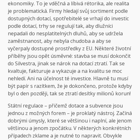
ekonomiky. To je vděčná a líbivá rétorika, ale realita
je problematická. Firmy hledají svůj sortiment podle
dostupných dotací, spotřebitelé se vrhají do investic
podle dotací, trhy se regulují tak, aby dlužníci
nepadali do nesplatitelných dluhů, aby se udržela
zaměstnanost, aby nebyla chudoba a aby se
vyčerpaly dostupné prostředky z EU. Některé životní
příběhy jsou opět úsměvné: stavba se musí dokončit
do Silvestra, jinak se nárok na dotací ztratí. Tak se
kvaltuje, fakturuje a vykazuje a na kvalitu se moc
nehledí. Ani na účelnost té investice. Hlavně tu musí
být papír s razítkem, že je dokončeno, protože kdyby
byl o den později, tak se ztratí desítky milionů korun!
Státní regulace – přičemž dotace a subvence jsou
jednou z možných forem – je proklatý nástroj. Začíná
dobrými úmysly, které se většinou i naplní, ale jenom
většinou a jenom zpočátku. V některých konkrétních
případech zklame a je nutné to napravit. Obvykle