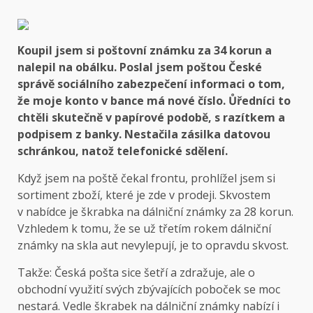
Koupil jsem si poštovní známku za 34 korun a
nalepil na obálku. Poslal jsem poštou České
správě sociálního zabezpečení informaci o tom,
že moje konto v bance má nové číslo. Ůředníci to
chtěli skutečně v papírové podobě, s razítkem a
podpisem z banky. Nestačila zásilka datovou
schránkou, natož telefonické sdělení.
Když jsem na poště čekal frontu, prohlížel jsem si
sortiment zboží, které je zde v prodeji. Skvostem
v nabídce je škrabka na dálniční známky za 28 korun.
Vzhledem k tomu, že se už třetím rokem dálniční
známky na skla aut nevylepují, je to opravdu skvost.
Takže: Česká pošta sice šetří a zdražuje, ale o
obchodní využití svých zbývajících poboček se moc
nestará. Vedle škrabek na dálniční známky nabízí i