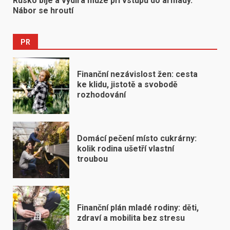
Rusko bije a vydírá muže při vstupu do armády.
Nábor se hroutí
PR
Finanční nezávislost žen: cesta
ke klidu, jistotě a svobodě
rozhodování
Domácí pečení místo cukrárny:
kolik rodina ušetří vlastní
troubou
Finanční plán mladé rodiny: děti,
zdraví a mobilita bez stresu