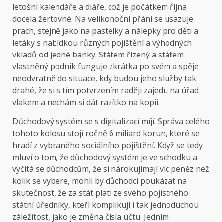
letošní kalendáře a diáře, což je počátkem října
docela žertovné. Na velikonoční přání se usazuje
prach, stejně jako na pastelky a nálepky pro děti a
letáky s nabídkou různých pojištění a výhodných
vkladů od jedné banky. Státem řízený a státem
vlastněný podnik funguje zkrátka po svém a spěje
neodvratně do situace, kdy budou jeho služby tak
drahé, že si s tím potvrzením raději zajedu na úřad
vlakem a nechám si dát razítko na kopii.
Důchodový systém se s digitalizací míjí. Správa celého
tohoto kolosu stojí ročně 6 miliard korun, které se
hradí z vybraného sociálního pojištění. Když se tedy
mluví o tom, že důchodový systém je ve schodku a
vyčítá se důchodcům, že si nárokujímají víc peněz než
kolik se vybere, mohli by důchodci poukázat na
skutečnost, že za stát platí ze svého pojistného
státní úředníky, kteří komplikují i tak jednoduchou
záležitost, jako je změna čísla účtu. Jedním