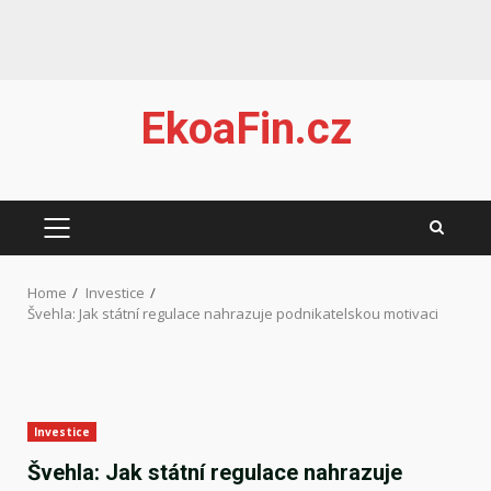
Skip
EkoaFin.cz
to
content
PRIMARY
MENU
Home
Investice
Švehla: Jak státní regulace nahrazuje podnikatelskou motivaci
Investice
Švehla: Jak státní regulace nahrazuje