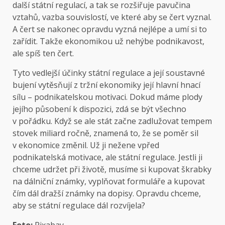
další státní regulací, a tak se rozšiřuje pavučina
vztahů, vazba souvislostí, ve které aby se čert vyznal.
A čert se nakonec opravdu vyzná nejlépe a umí si to
zařídit. Takže ekonomikou už nehýbe podnikavost,
ale spíš ten čert.
Tyto vedlejší účinky státní regulace a její soustavné
bujení vytěsňují z tržní ekonomiky její hlavní hnací
sílu – podnikatelskou motivaci. Dokud máme plody
jejího působení k dispozici, zdá se být všechno
v pořádku. Když se ale stát začne zadlužovat tempem
stovek miliard ročně, znamená to, že se poměr sil
v ekonomice změnil. Už ji nežene vpřed
podnikatelská motivace, ale státní regulace. Jestli ji
chceme udržet při životě, musíme si kupovat škrabky
na dálniční známky, vyplňovat formuláře a kupovat
čím dál dražší známky na dopisy. Opravdu chceme,
aby se státní regulace dál rozvíjela?