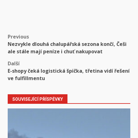
Post
Previous
Nezvykle dlouhá chalupářská sezona končí, Češi
navigation
ale stále mají peníze i chuť nakupovat
Další
E-shopy čeká logistická špička, třetina vidí řešení
ve fulfillmentu
SOUVISEJÍCÍ PŘÍSPĚVKY