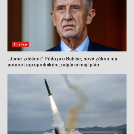
Finance
„Jsme zděšeni.“ Půda pro Babiše, nový zákon má
pomoct agropodnikům, odpůrci mají plán