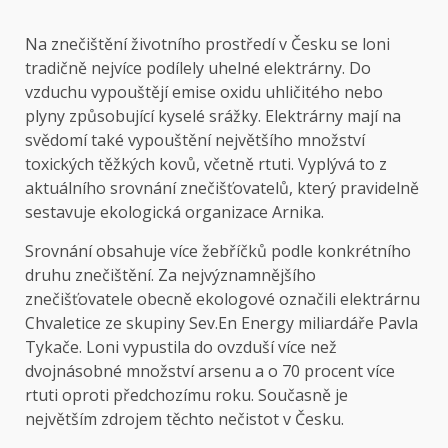
Na znečištění životního prostředí v Česku se loni
tradičně nejvíce podílely uhelné elektrárny. Do
vzduchu vypouštějí emise oxidu uhličitého nebo
plyny způsobující kyselé srážky. Elektrárny mají na
svědomí také vypouštění největšího množství
toxických těžkých kovů, včetně rtuti. Vyplývá to z
aktuálního srovnání znečišťovatelů, který pravidelně
sestavuje ekologická organizace Arnika.
Srovnání
obsahuje více žebříčků podle konkrétního
druhu znečištění. Za nejvýznamnějšího
znečišťovatele obecně ekologové označili elektrárnu
Chvaletice ze skupiny Sev.En Energy miliardáře Pavla
Tykače. Loni vypustila do ovzduší více než
dvojnásobné množství arsenu a o 70 procent více
rtuti oproti předchozímu roku. Současně je
největším zdrojem těchto nečistot v Česku.