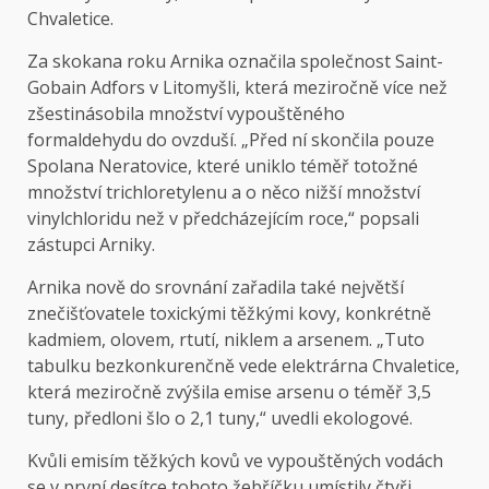
Chvaletice.
Za skokana roku Arnika označila společnost Saint-
Gobain Adfors v Litomyšli, která meziročně více než
zšestinásobila množství vypouštěného
formaldehydu do ovzduší. „Před ní skončila pouze
Spolana Neratovice, které uniklo téměř totožné
množství trichloretylenu a o něco nižší množství
vinylchloridu než v předcházejícím roce,“ popsali
zástupci Arniky.
Arnika nově do srovnání zařadila také největší
znečišťovatele toxickými těžkými kovy, konkrétně
kadmiem, olovem, rtutí, niklem a arsenem. „Tuto
tabulku bezkonkurenčně vede elektrárna Chvaletice,
která meziročně zvýšila emise arsenu o téměř 3,5
tuny, předloni šlo o 2,1 tuny,“ uvedli ekologové.
Kvůli emisím těžkých kovů ve vypouštěných vodách
se v první desítce tohoto žebříčku umístily čtyři