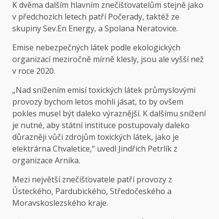
K dvěma dalším hlavním znečišťovatelům stejně jako
v předchozích letech patří Počerady, taktéž ze
skupiny Sev.En Energy, a Spolana Neratovice.
Emise nebezpečných látek podle ekologických
organizací meziročně mírně klesly, jsou ale vyšší než
v roce 2020.
„Nad snížením emisí toxických látek průmyslovými
provozy bychom letos mohli jásat, to by ovšem
pokles musel být daleko výraznější. K dalšímu snížení
je nutné, aby státní instituce postupovaly daleko
důrazněji vůči zdrojům toxických látek, jako je
elektrárna Chvaletice,“ uvedl Jindřich Petrlík z
organizace Arnika.
Mezi největší znečišťovatele patří provozy z
Ústeckého, Pardubického, Středočeského a
Moravskoslezského kraje.