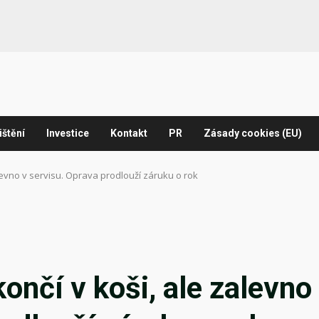
ištění
Investice
Kontakt
PR
Zásady cookies (EU)
levno v servisu. Oprava prodlouží záruku o rok
ončí v koši, ale zalevno