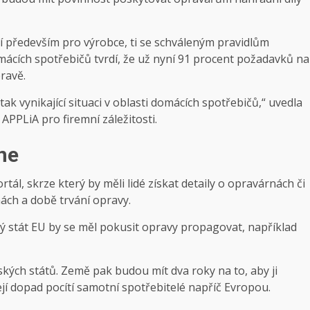
tí především pro výrobce, ti se schváleným pravidlům
ácích spotřebičů tvrdí, že už nyní 91 procent požadavků na
pravě.
tak vynikající situaci v oblasti domácích spotřebičů,“ uvedla
PPLiA pro firemní záležitosti.
ne
tál, skrze který by měli lidé získat detaily o opravárnách či
ách a době trvání opravy.
ký stát EU by se měl pokusit opravy propagovat, například
ských států. Země pak budou mít dva roky na to, aby ji
ejí dopad pocítí samotní spotřebitelé napříč Evropou.