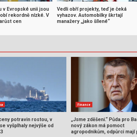
 v Evropské unii jsou
Vedli obří projekty, teď je čeká
obí rekordně nízké. V
vyhazov. Automobilky škrtají
narůst cen
manažery „jako šílené“
ka
Finance
eny potravin rostou, v
„Jsme zděšeni.“ Půda pro Ba
se vyšplhaly nejvýše od
nový zákon má pomoct
23
agropodnikům, odpůrci mají 