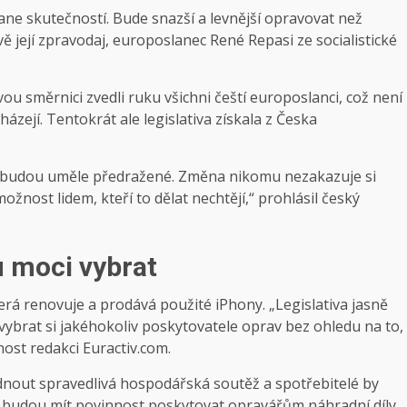
ane skutečností. Bude snazší a levnější opravovat než
vě její zpravodaj, europoslanec René Repasi ze socialistické
ou směrnici zvedli ruku všichni čeští europoslanci, což není
zejí. Tentokrát ale legislativa získala z Česka
 nebudou uměle předražené. Změna nikomu nezakazuje si
žnost lidem, kteří to dělat nechtějí,“ prohlásil český
u moci vybrat
terá renovuje a prodává použité iPhony. „Legislativa jasně
ybrat si jakéhokoliv poskytovatele oprav bez ohledu na to,
nost redakci Euractiv.com.
dnout spravedlivá hospodářská soutěž a spotřebitelé by
ké budou mít povinnost poskytovat opravářům náhradní díly