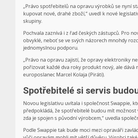
„Právo spotřebitelů na opravu výrobků se nyní st
kupovat nové, drahé zboží,“ uvedl k nové legislati
skupiny.
Pochvala zaznívá i z řad českých zástupců. Pro nov
obvyklé, neboť se ve svých názorech mnohdy rozchá
jednomyslnou podporu.
„Právo na opravu zajistí, že opravy elektroniky
pořizovat každé dva roky produkt nový, ale dává mo
europoslanec Marcel Kolaja (Piráti).
Spotřebitelé si servis budo
Novou legislativu uvítala i společnost Swappie, k
předpokládá, že spotřebitelé budou mít možnost v
zda je spojen s původní výrobcem,“ uvedla společ
Podle Swappie tak bude moci mezi opraváři zavlá
vůči opravám mohli mít větší důvěru. Výrobci ta