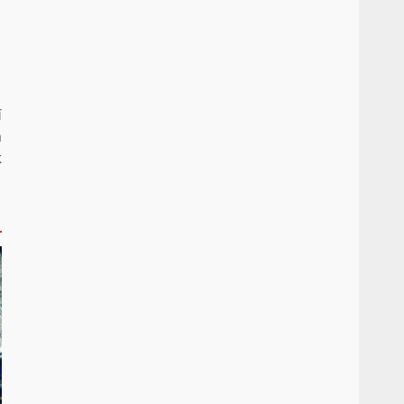
í
m
k