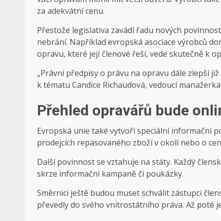
za adekvátní cenu.
Přestože legislativa zavádí řadu nových povinnos
nebrání. Například evropská asociace výrobců dom
opravu, které její členové řeší, vede skutečně k o
„Právní předpisy o právu na opravu dále zlepší již 
k tématu Candice Richaudová, vedoucí manažerka A
Přehled opravářů bude onli
Evropská unie také vytvoří speciální informační por
prodejcích repasovaného zboží v okolí nebo o cen
Další povinnost se vztahuje na státy. Každý člens
skrze informační kampaně či poukázky.
Směrnici ještě budou muset schválit zástupci člen
převedly do svého vnitrostátního práva. Až poté j