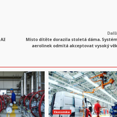
Dalš
 Až
Místo dítěte dorazila stoletá dáma. Systé
aerolinek odmítá akceptovat vysoký vě
Ekonomika