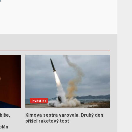
Investice
biše,
Kimova sestra varovala. Druhý den
přišel raketový test
plán