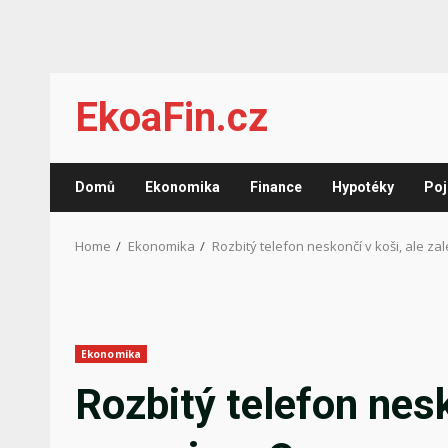
Skip
EkoaFin.cz
to
content
Domů
Ekonomika
Finance
Hypotéky
Poj
Home
Ekonomika
Rozbitý telefon neskončí v koši, ale za
Ekonomika
Rozbitý telefon nesk