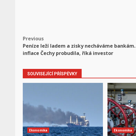
Post
Previous
Peníze leží ladem a zisky necháváme bankám.
navigation
inflace Čechy probudila, říká investor
SOUVISEJÍCÍ PŘÍSPĚVKY
Ekonomika
Ekonomika