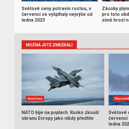
Světové ceny potravin rostou, v
Zásoby plynu
červenci se vyšplhaly nejvýše od
pro toto obd
ledna 2023
zimě hrozí 
MOŽNÁ JSTE ZMEŠKALI
Investice
Ekonomi
NATO bije na poplach. Rusko zkouší
Světové c
obranu Evropy jako nikdy předtím
červenci 
ledna 20