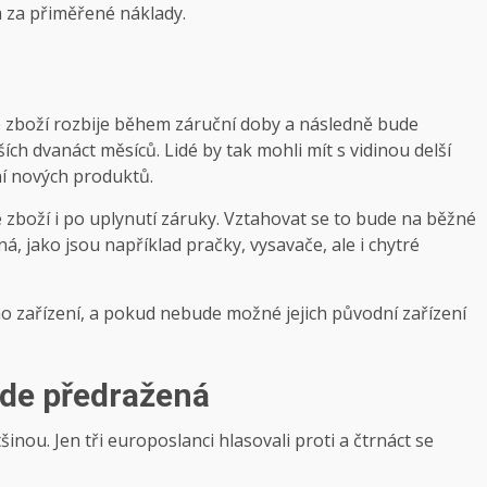
 a za přiměřené náklady.
se zboží rozbije během záruční doby a následně bude
ch dvanáct měsíců. Lidé by tak mohli mít s vidinou delší
ní nových produktů.
 zboží i po uplynutí záruky. Vztahovat se to bude na běžné
á, jako jsou například pračky, vysavače, ale i chytré
o zařízení, a pokud nebude možné jejich původní zařízení
ude předražená
inou. Jen tři europoslanci hlasovali proti a čtrnáct se