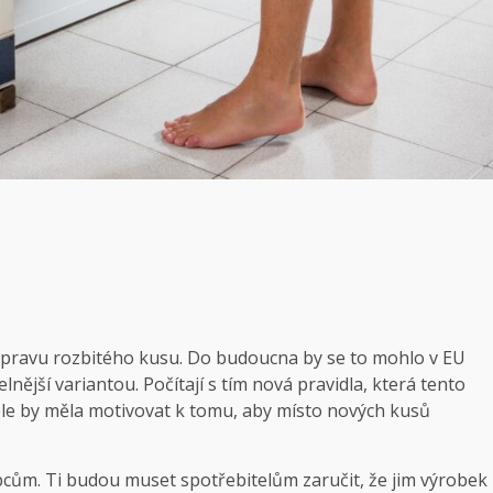
 opravu rozbitého kusu. Do budoucna by se to mohlo v EU
lnější variantou. Počítají s tím nová pravidla, která tento
ele by měla motivovat k tomu, aby místo nových kusů
cům. Ti budou muset spotřebitelům zaručit, že jim výrobek