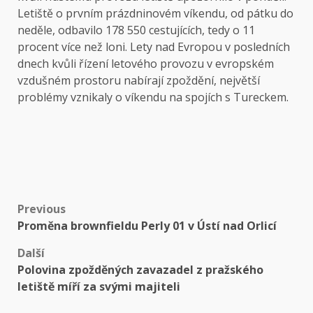
Letiště o prvním prázdninovém víkendu, od pátku do
neděle, odbavilo 178 550 cestujících, tedy o 11
procent více než loni. Lety nad Evropou v posledních
dnech kvůli řízení letového provozu v evropském
vzdušném prostoru nabírají zpoždění, největší
problémy vznikaly o víkendu na spojích s Tureckem.
Post
Previous
Proměna brownfieldu Perly 01 v Ústí nad Orlicí
navigation
Další
Polovina zpožděných zavazadel z pražského
letiště míří za svými majiteli