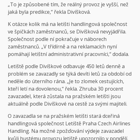
„To je způsobené tím, že reálný provoz je vyšší, než
jaká byla predikce,“ řekla Divíšková.
K otázce kolik má na letišti handlingová společnost
ve špičkách zaměstnanců, se Divíšková nevyjádřila.
Společnost podle ní pokračuje v náborech
zaměstnanců. „V třídírně a na reklamacích nyní
pomáhají letištní administrativní pracovníci,“ dodala.
Letiště podle Divíškové odbavuje 450 letů denně a
problém se zavazadly se týká devíti letů za období od
neděle do úterního rána. „Je to zlomek cestujících,
kteří letí na dovolenou,“ řekla. Zhruba 30 procent
zavazadel, která zůstala na pražském letišti jsou
aktuálně podle Divíškové na cestě za svými majiteli.
O zavazadla se na pražském letišti stará dceřiná
handlingová společnost Letiště Praha Czech Airlines
Handling. Na možné zpožďování výdeje zavazadel
kvůli hustému provozu letiště upozornilo v pondělí.