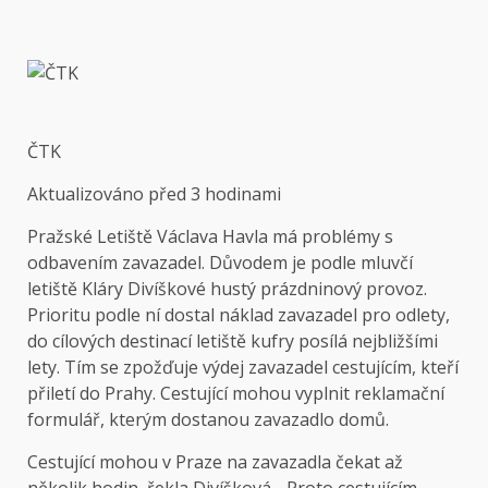
ČTK
Aktualizováno
před 3 hodinami
Pražské Letiště Václava Havla má problémy s
odbavením zavazadel. Důvodem je podle mluvčí
letiště Kláry Divíškové hustý prázdninový provoz.
Prioritu podle ní dostal náklad zavazadel pro odlety,
do cílových destinací letiště kufry posílá nejbližšími
lety. Tím se zpožďuje výdej zavazadel cestujícím, kteří
přiletí do Prahy. Cestující mohou vyplnit reklamační
formulář, kterým dostanou zavazadlo domů.
Cestující mohou v Praze na zavazadla čekat až