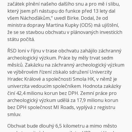
začátek plnění našeho dalšího snu a pro mě i slibu,
který jsem při nástupu do funkce před 13 lety dal
všem Náchoďákům,“ uvedl Birke. Dodal, že od
ministra dopravy Martina Kupky (ODS) má ujištění,
že se se stavbou obchvatu v plánovaných investicích
státu počítá.
ŘSD loni v říjnu v trase obchvatu zahájilo záchranný
archeologický výzkum. Práce by měly trvat sedm
měsíců. Zakázku na záchranný archeologický výzkum
ve výběrovém řízení získalo sdružení Univerzity
Hradec Králové a společnosti Smola HK, v němž je
univerzita vedoucím společníkem. Hodnota zakázky
činí 42,4 milionu korun bez DPH. Zemní práce pro
archeologický výzkum udělá za 17,9 milionu korun
bez DPH společnost MI Roads, vyplývá z registru
smluv.
Obchvat bude dlouhý 6,5 kilometru a mimo město