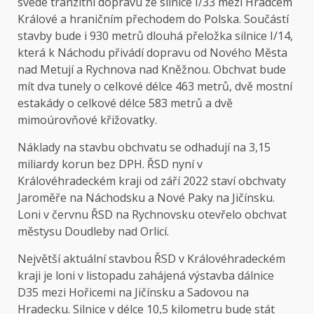
svede tranzitní dopravu ze silnice I/33 mezi Hradcem
Králové a hraničním přechodem do Polska. Součástí
stavby bude i 930 metrů dlouhá přeložka silnice I/14,
která k Náchodu přivádí dopravu od Nového Města
nad Metují a Rychnova nad Kněžnou. Obchvat bude
mít dva tunely o celkové délce 463 metrů, dvě mostní
estakády o celkové délce 583 metrů a dvě
mimoúrovňové křižovatky.
Náklady na stavbu obchvatu se odhadují na 3,15
miliardy korun bez DPH. ŘSD nyní v
Královéhradeckém kraji od září 2022 staví obchvaty
Jaroměře na Náchodsku a Nové Paky na Jičínsku.
Loni v červnu ŘSD na Rychnovsku otevřelo obchvat
městysu Doudleby nad Orlicí.
Největší aktuální stavbou ŘSD v Královéhradeckém
kraji je loni v listopadu zahájená výstavba dálnice
D35 mezi Hořicemi na Jičínsku a Sadovou na
Hradecku. Silnice v délce 10,5 kilometru bude stát