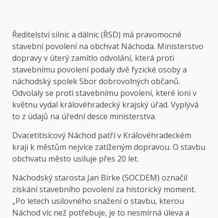
Ředitelství silnic a dálnic (ŘSD) má pravomocné
stavební povolení na obchvat Náchoda. Ministerstvo
dopravy v úterý zamítlo odvolání, která proti
stavebnímu povolení podaly dvě fyzické osoby a
náchodský spolek Sbor dobrovolných občanů.
Odvolaly se proti stavebnímu povolení, které loni v
květnu vydal královéhradecký krajský úřad. Vyplývá
to z údajů na úřední desce ministerstva.
Dvacetitisícový Náchod patří v Královéhradeckém
kraji k městům nejvíce zatíženým dopravou. O stavbu
obchvatu město usiluje přes 20 let.
Náchodský starosta Jan Birke (SOCDEM) označil
získání stavebního povolení za historický moment.
„Po letech usilovného snažení o stavbu, kterou
Náchod víc než potřebuje, je to nesmírná úleva a