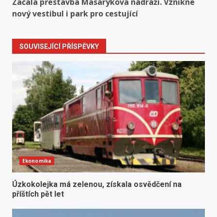
Začala přestavba Masarykova nádraží. Vznikne
nový vestibul i park pro cestující
SOUVISEJÍCÍ PŘÍSPĚVKY
Ekonomika
Úzkokolejka má zelenou, získala osvědčení na
příštích pět let