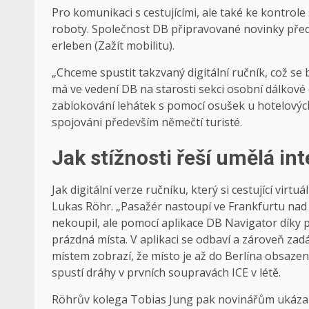
Pro komunikaci s cestujícími, ale také ke kontrole
roboty. Společnost DB připravované novinky před
erleben (Zažít mobilitu).
„Chceme spustit takzvaný digitální ručník, což se
má ve vedení DB na starosti sekci osobní dálkov
zablokování lehátek s pomocí osušek u hotelovýc
spojováni především němečtí turisté.
Jak stížnosti řeší umělá in
Jak digitální verze ručníku, který si cestující virt
Lukas Röhr. „Pasažér nastoupí ve Frankfurtu nad
nekoupil, ale pomocí aplikace DB Navigator díky 
prázdná místa. V aplikaci se odbaví a zároveň zadá
místem zobrazí, že místo je až do Berlína obsazen
spustí dráhy v prvních soupravách ICE v létě.
Röhrův kolega Tobias Jung pak novinářům ukázal, j