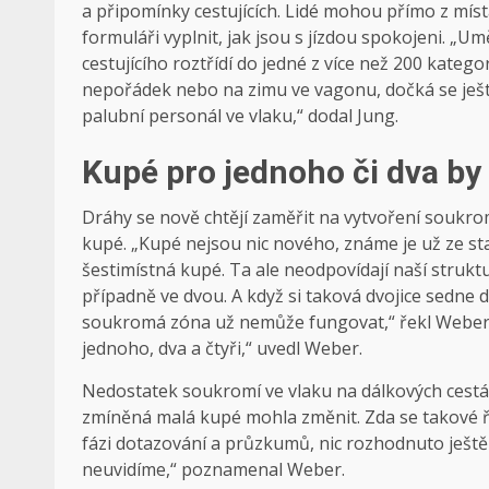
a připomínky cestujících. Lidé mohou přímo z míst
formuláři vyplnit, jak jsou s jízdou spokojeni. „Umě
cestujícího roztřídí do jedné z více než 200 katego
nepořádek nebo na zimu ve vagonu, dočká se ješt
palubní personál ve vlaku,“ dodal Jung.
Kupé pro jednoho či dva by 
Dráhy se nově chtějí zaměřit na vytvoření soukrom
kupé. „Kupé nejsou nic nového, známe je už ze sta
šestimístná kupé. Ta ale neodpovídají naší struktu
případně ve dvou. A když si taková dvojice sedne d
soukromá zóna už nemůže fungovat,“ řekl Weber.
jednoho, dva a čtyři,“ uvedl Weber.
Nedostatek soukromí ve vlaku na dálkových cestá
zmíněná malá kupé mohla změnit. Zda se takové řeš
fázi dotazování a průzkumů, nic rozhodnuto ještě 
neuvidíme,“ poznamenal Weber.