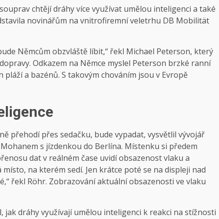
 souprav chtějí dráhy více využívat umělou inteligenci a také
stavila novinářům na vnitrofiremní veletrhu DB Mobilität
 bude Němcům obzvláště líbit,“ řekl Michael Peterson, který
é dopravy. Odkazem na Němce myslel Peterson brzké ranní
h pláží a bazénů. S takovým chováním jsou v Evropě
teligence
uálně přehodí přes sedačku, bude vypadat, vysvětlil vývojář
 Mohanem s jízdenkou do Berlína. Místenku si předem
přenosu dat v reálném čase uvidí obsazenost vlaku a
 místo, na kterém sedí. Jen krátce poté se na displeji nad
é,“ řekl Röhr. Zobrazování aktuální obsazenosti ve vlaku
ak dráhy využívají umělou inteligenci k reakci na stížnosti