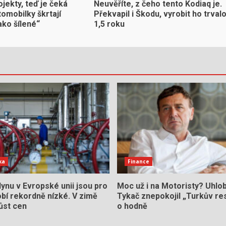
ojekty, teď je čeká
Neuvěříte, z čeho tento Kodiaq je.
omobilky škrtají
Překvapil i Škodu, vyrobit ho trval
ako šílené“
1,5 roku
ka
Finance
ynu v Evropské unii jsou pro
Moc už i na Motoristy? Uhlo
bí rekordně nízké. V zimě
Tykač znepokojil „Turkův res
ůst cen
o hodně