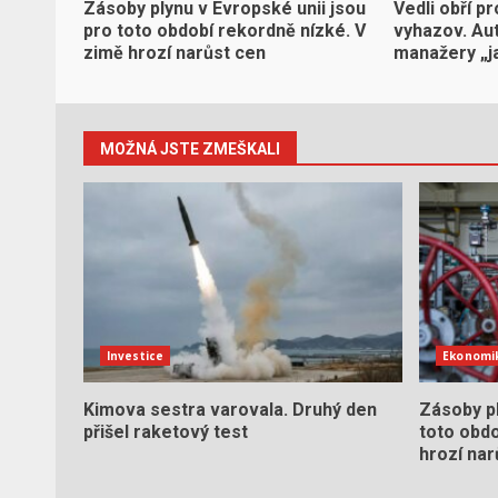
Zásoby plynu v Evropské unii jsou
Vedli obří pr
pro toto období rekordně nízké. V
vyhazov. Aut
zimě hrozí narůst cen
manažery „j
MOŽNÁ JSTE ZMEŠKALI
Investice
Ekonomi
Kimova sestra varovala. Druhý den
Zásoby pl
přišel raketový test
toto obdo
hrozí nar