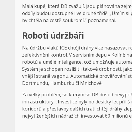
Malá kupé, která DB zvažují, jsou plánována zejm
oddíly budou dostupné i ve druhé třídě. „Umím si p
by chtěla na cestě soukromí,“ poznamenal.
Roboti údržbáři
Na údržbu vlaků ICE chtějí dráhy více nasazovat ro
zefektivnění kontrol. V servisním depu v Kolíně 
robotů a umělé inteligence, což umožňuje automa
Systém je schopen rozlišit i takové drobnosti, 
vnější straně vagonu. Automatické prověřování sta
Dortmundu, Hamburku či Mnichově.
Za velký problém, se kterým se DB dosud nevypoř
infrastruktury. „Investice byly po desítky let příl
koridorů a přestavby dalších tratí chtějí dráhy zlepš
nejvytíženějších nádražích investovat 60 milionů e