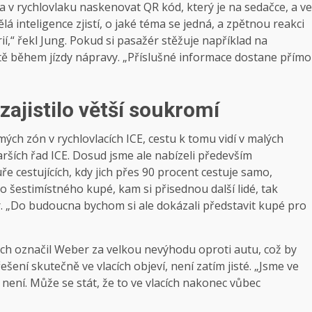
a v rychlovlaku naskenovat QR kód, který je na sedačce, a ve
lá inteligence zjistí, o jaké téma se jedná, a zpětnou reakci
rií,“ řekl Jung. Pokud si pasažér stěžuje například na
ě během jízdy nápravy. „Příslušné informace dostane přímo
zajistilo větší soukromí
ých zón v rychlovlacích ICE, cestu k tomu vidí v malých
rších řad ICE. Dosud jsme ale nabízeli především
ře cestujících, kdy jich přes 90 procent cestuje samo,
o šestimístného kupé, kam si přisednou další lidé, tak
 „Do budoucna bychom si ale dokázali představit kupé pro
ch označil Weber za velkou nevýhodu oproti autu, což by
ení skutečně ve vlacích objeví, není zatím jisté. „Jsme ve
není. Může se stát, že to ve vlacích nakonec vůbec