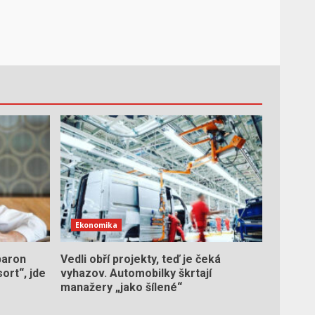
o
Ekonomika
baron
Vedli obří projekty, teď je čeká
ort“, jde
vyhazov. Automobilky škrtají
manažery „jako šílené“