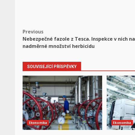
Post
Previous
Nebezpečné fazole z Tesca. Inspekce v nich na
navigation
nadměrné množství herbicidu
SOUVISEJÍCÍ PŘÍSPĚVKY
Ekonomika
Ekonomika