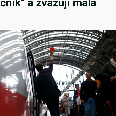
učník“ a zvažují malá