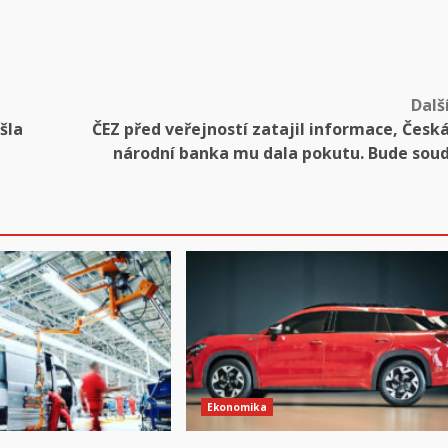
Dalš
šla
ČEZ před veřejností zatajil informace, Česk
národní banka mu dala pokutu. Bude sou
Ekonomika