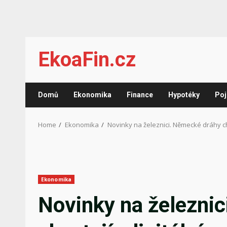
Skip
EkoaFin.cz
to
content
Domů
Ekonomika
Finance
Hypotéky
Poj
Home
Ekonomika
Novinky na železnici. Německé dráhy chy
Ekonomika
Novinky na železni