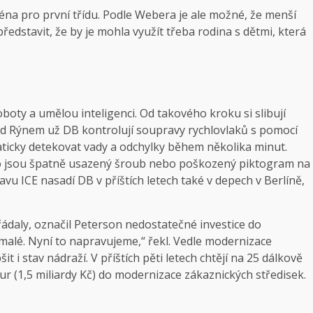
éna pro první třídu. Podle Webera je ale možné, že menší
ředstavit, že by je mohla využít třeba rodina s dětmi, která
boty a umělou inteligenci. Od takového kroku si slibují
nad Rýnem už DB kontrolují soupravy rychlovlaků s pomocí
ticky detekovat vady a odchylky během několika minut.
jako jsou špatně usazený šroub nebo poškozený piktogram na
vu ICE nasadí DB v příštích letech také v depech v Berlíně,
ádaly, označil Peterson nedostatečné investice do
iš malé. Nyní to napravujeme,“ řekl. Vedle modernizace
it i stav nádraží. V příštích pěti letech chtějí na 25 dálkově
ur (1,5 miliardy Kč) do modernizace zákaznických středisek.