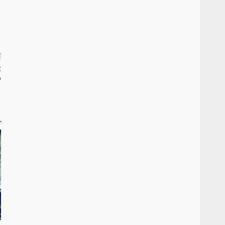
í
t
?