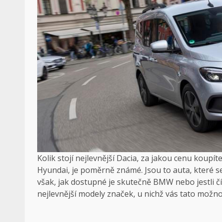
Kolik stojí nejlevnější Dacia, za jakou cenu koupí
Hyundai, je poměrně známé. Jsou to auta, které se 
však, jak dostupné je skutečně BMW nebo jestli čí
nejlevnější modely značek, u nichž vás tato možno