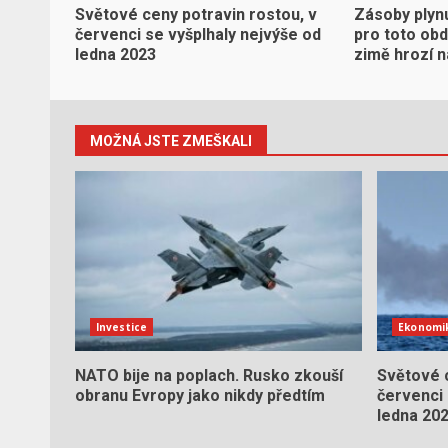
Světové ceny potravin rostou, v
Zásoby plynu
červenci se vyšplhaly nejvýše od
pro toto obd
ledna 2023
zimě hrozí 
MOŽNÁ JSTE ZMEŠKALI
Investice
Ekonomi
NATO bije na poplach. Rusko zkouší
Světové c
obranu Evropy jako nikdy předtím
červenci 
ledna 20