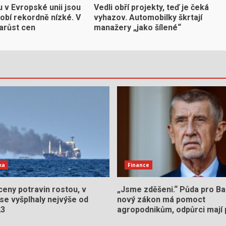
 v Evropské unii jsou
Vedli obří projekty, teď je čeká
obí rekordně nízké. V
vyhazov. Automobilky škrtají
narůst cen
manažery „jako šílené“
ka
Finance
eny potravin rostou, v
„Jsme zděšeni.“ Půda pro Ba
se vyšplhaly nejvýše od
nový zákon má pomoct
23
agropodnikům, odpůrci mají 