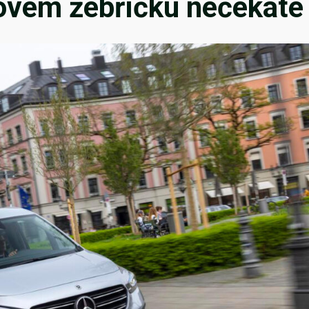
novém žebříčku nečekáte