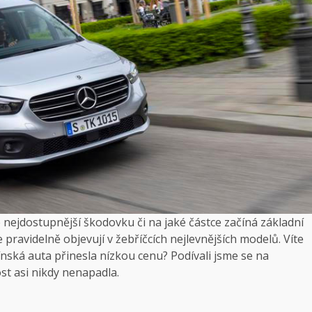
te nejdostupnější škodovku či na jaké částce začíná základní
pravidelně objevují v žebříčcích nejlevnějších modelů. Víte
nská auta přinesla nízkou cenu? Podívali jsme se na
st asi nikdy nenapadla.