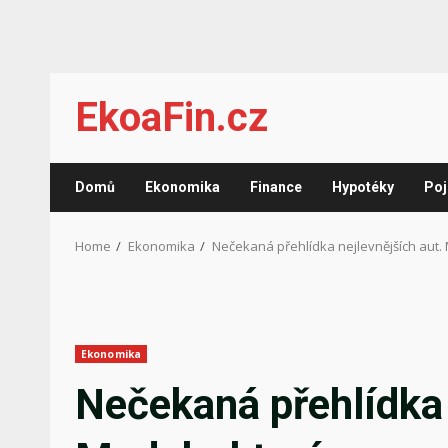
Skip
EkoaFin.cz
to
content
Domů
Ekonomika
Finance
Hypotéky
Poj
Home
Ekonomika
Nečekaná přehlídka nejlevnějších aut.
Ekonomika
Nečekaná přehlídka 