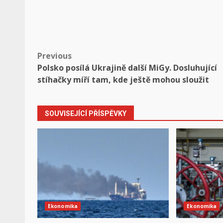
Post
Previous
Polsko posílá Ukrajině další MiGy. Dosluhující
navigation
stíhačky míří tam, kde ještě mohou sloužit
SOUVISEJÍCÍ PŘÍSPĚVKY
Ekonomika
Ekonomika