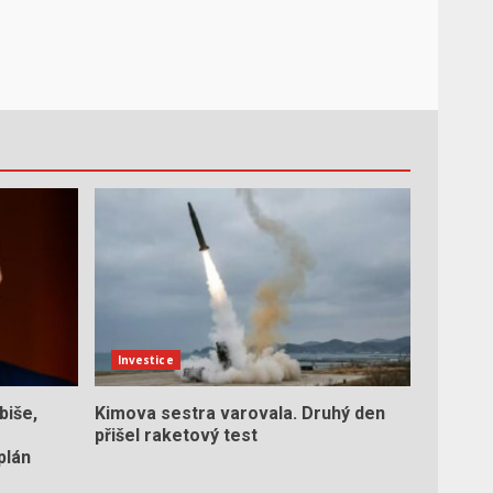
Investice
biše,
Kimova sestra varovala. Druhý den
přišel raketový test
plán