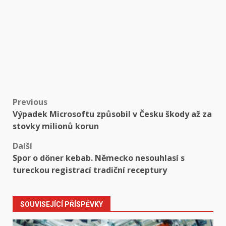
Post
Previous
Výpadek Microsoftu způsobil v Česku škody až za
navigation
stovky milionů korun
Další
Spor o döner kebab. Německo nesouhlasí s
tureckou registrací tradiční receptury
SOUVISEJÍCÍ PŘÍSPĚVKY