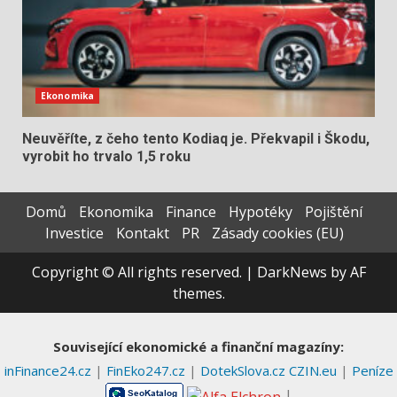
Ekonomika
Neuvěříte, z čeho tento Kodiaq je. Překvapil i Škodu,
vyrobit ho trvalo 1,5 roku
Domů
Ekonomika
Finance
Hypotéky
Pojištění
Investice
Kontakt
PR
Zásady cookies (EU)
Copyright © All rights reserved.
|
DarkNews
by AF
themes.
Související ekonomické a finanční magazíny:
inFinance24.cz
|
FinEko247.cz
|
DotekSlova.cz
CZIN.eu
|
Peníze
|