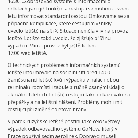
16:30. „Zobrazovací systémy s informacemi o
odletech jsou již funkční a cestující se mohou o svém
letu informovat standardní cestou. Omlouváme se za
případné komplikace, které cestujícím vznikly,“
uvedlo letiště na síti X. Situace neměla vliv na provoz
letiště. Letiště také uvedlo, že zjišťuje příčinu
výpadku. Mimo provoz byl ještě kolem
17:00
web
letiště.
O technických problémech informačních systémů
letiště informovalo na sociální síti před 14:00.
Zaměstnanci letiště kvůli výpadku v halách obou
terminálů rozmístili tabule s ručně psanými údaji o
aktuálních letech. Letiště cestující také odkazovalo na
přepážky a na letištní hlášení. Problémy mohli mít
cestující při změně odletové brány.
V pátek ruzyňské letiště postihl také celosvětový
výpadek odbavovacího systému GoNow, který v
Praze používá sedm aerolinek. Dopravci museli