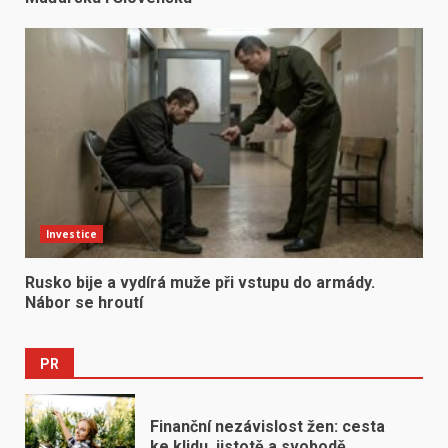
Investice
Rusko bije a vydírá muže při vstupu do armády.
Nábor se hroutí
PR
Finanční nezávislost žen: cesta
ke klidu, jistotě a svobodě