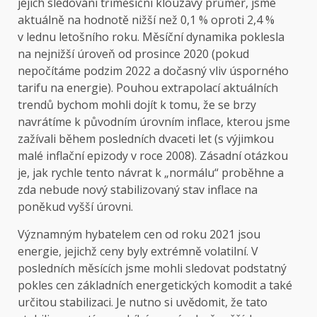
jejich sledování tříměsíční klouzavý průměr, jsme
aktuálně na hodnotě nižší než 0,1 % oproti 2,4 %
v lednu letošního roku. Měsíční dynamika poklesla
na nejnižší úroveň od prosince 2020 (pokud
nepočítáme podzim 2022 a dočasný vliv úsporného
tarifu na energie). Pouhou extrapolací aktuálních
trendů bychom mohli dojít k tomu, že se brzy
navrátíme k původním úrovním inflace, kterou jsme
zažívali během posledních dvaceti let (s výjimkou
malé inflační epizody v roce 2008). Zásadní otázkou
je, jak rychle tento návrat k „normálu“ proběhne a
zda nebude nový stabilizovaný stav inflace na
poněkud vyšší úrovni.
Významným hybatelem cen od roku 2021 jsou
energie, jejichž ceny byly extrémně volatilní. V
posledních měsících jsme mohli sledovat podstatný
pokles cen základních energetických komodit a také
určitou stabilizaci. Je nutno si uvědomit, že tato