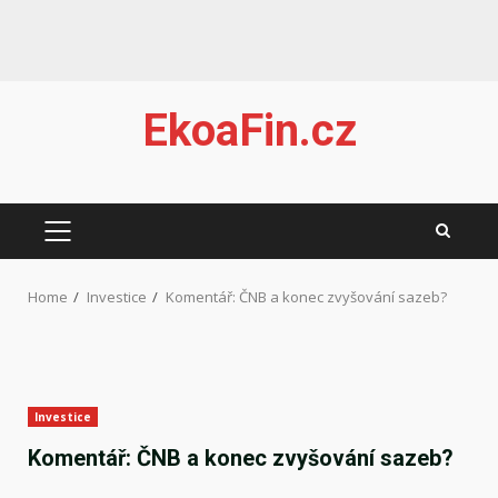
Skip
EkoaFin.cz
to
content
PRIMARY
MENU
Home
Investice
Komentář: ČNB a konec zvyšování sazeb?
Investice
Komentář: ČNB a konec zvyšování sazeb?