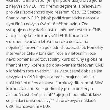
více šetřit, míra úspor je nyní podle údajů ČNB jedna
z nejvyšších v EU. Pro firemní segment, a především
pro větší společnosti bylo řešením růstu CZK sazeb,
financování v EUR, jehož podíl dramaticky narostl a
nyní činí u nových úvěrů téměř polovinu. Zde
vstupuje do hry další nástroj měnové restrikce ČNB,
a to je silný kurz koruny vůči EUR. Koruna se
v druhém kvartálu letošního roku dostala na
nejsilnější úrovně za posledních patnáct let. Pomohly
intervence ČNB v loňském roce a v letošním roce
navíc pomáhali udržovat silný kurz koruny i globální
finanční trhy, které si po opakovaném testování ČNB
v loňském roce uvědomili, že v současné době se jim
nevyplatí s ČNB bojovat a raději hrají na stabilitu
naší lokální měny a inkasují úrokový diferenciál. Silná
koruna tak zhoršuje podmínky pro exportéry a
alespoň částečně jim zatěžuje jejich podnikání, když
se jim daří uniknout z vyšších úrokových nákladů
CZK financováním v EUR.