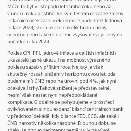
Může to být v listopadu letošního roku nebo až
v únoru roku příštího. Velkým testem cílované změny
inflačních očekávání v ekonomice bude totiž lednová
inflace 2024, která ukáže nakolik budou firmy
ochotné nebo také donucené zvyšovat svoje ceny na
počátku roku 2024.
Pokles CPI, PPI, jádrové inflace a dalších inflačních
ukazatelů jasně ukazují na možnost výrazného
poklesu sazeb v příštím roce. Nejistý je však
skutečný rozsah snížení v horizontu dvou let, zda
budeme mít ČNB repo na úrovni pod 4 %, jak nyní
očekávají trhy.Takové snížení je představitelné,
nesmí však nastat nyní nepředpokládané
komplikace. Globálně se pohybujeme v prostředí
ovlivňovaném silnou expanzí bilancí centrálních bank
v předchozí dekádě, kdy bilance FED, ECB, ale také i
ČNB narostly několikanásobně. Dlouhou dobu se
zdálo, že tyto experimenty neměly vliv na vývoj