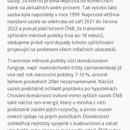
sazby, za kterou přijímá depozita od komerčních
bank na aktuálních sedm procent. Tak vysoko tato
sazba byla naposledy v roce 1999. Naprostá většina
navýšení sazeb se odehrála od září 2021 do června
2022 a pokud platí tvrzení ČNB, že transmise
zpřísnění měnové politiky trvá asi 18 měsíců,
sledujeme právě nyní dopady tohoto zpřísňování
projevující se poklesem všech inflačních ukazatelů.
Transmise měnové politiky vůči domácnostem
funguje, např. maloobchodní tržby zaznamenávají již
více než rok meziroční poklesy 7-10 %, úrovně
během posledních 20let nezaznamenané. Nárůst
sazeb podstatně ochladil poptávku po hypotékách.
Chování domácností ovlivnil mimo vyšších sazeb ČNB
také nárůst cen energií, který u mnoha z nich
podstatně zasáhl jejich rozpočty, a proto museli
omezit výdaje na jiných položkách. Domácnosti
zohledňují nejistoty spojené s budoucností a začali