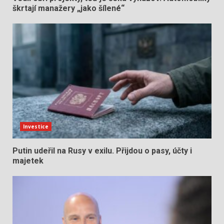
škrtají manažery „jako šílené“
Investice
Putin udeřil na Rusy v exilu. Přijdou o pasy, účty i
majetek