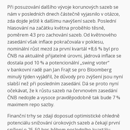
Při posuzování dalšího vývoje korunových sazeb se
nám v posledních dnech částečně vyjasnilo v otázce,
zda dojde ještě k dalšímu navýšení sazeb. Poslední
hlasování na začátku května proběhlo těsně,
poměrem 4:3 pro zachování sazeb. Od květnového
zasedání však inflace pokračovala v poklesu,
nominální růst mezd za první kvartál +8,6 % byl pro
ČNB na aktuálně přijatelné úrovni, jádrová inflace se
dostala pod 10 % a potencionální „swing voter“
v bankovní radě pan Jan Frajt se pro Bloomberg
minulý týden vyjádřil, že důvody pro zvýšení jsou nyní
slabší než při posledním zasedání. Dá se proto nyní
očekávat, že k růstu sazeb na červnovém zasedání
ČNB nedojde a vysoce pravděpodobně tak bude 7 %
maximem repo sazby.
Finanční trhy se zdají doposud optimistické ohledně
potenciálu snižování úrokových sazeb a čekají první
snížení o 25-50 bps během posledního kvartálu