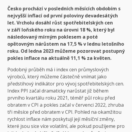
Česko prochází v posledních měsících obdobím s
nejvyšší inflací od první poloviny devadesátých
let. Vrcholu dosáhl růst spotřebitelských cen
v září loňského roku na úrovni 18 %, který byl
následovaný mírným poklesem a poté
opětovným nárůstem na 17,5 % v lednu letošního
roku. Od ledna 2023 můžeme pozorovat postupný
pokles inflace na aktuálně 11,1 % za květen.
Podobný průběh má i index cen průmyslových
výrobců, který můžeme částečně vnímat jako
předstihový indikátor pro vývoj spotřebitelských cen.
Index PPI začal dramaticky narůstat již během
prvního kvartálu roku 2021, téměř půl roku před
obratem v CPI a pokles začal v červenci 2022, zhruba
tři měsíce před obratem v CPI. Pohled na okamžitou
rychlost inflace nám poskytují její měsíční změny,
které jsou sice více volatilní, ale pokud použijeme pro