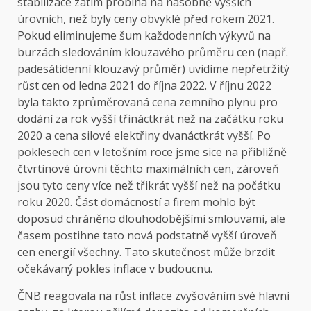
stabilizace zatím probíhá na násobně vyšších
úrovních, než byly ceny obvyklé před rokem 2021.
Pokud eliminujeme šum každodenních výkyvů na
burzách sledováním klouzavého průměru cen (např.
padesátidenní klouzavý průměr) uvidíme nepřetržitý
růst cen od ledna 2021 do října 2022. V říjnu 2022
byla takto zprůměrovaná cena zemního plynu pro
dodání za rok vyšší třináctkrát než na začátku roku
2020 a cena silové elektřiny dvanáctkrát vyšší. Po
poklesech cen v letošním roce jsme sice na přibližně
čtvrtinové úrovni těchto maximálních cen, zároveň
jsou tyto ceny více než třikrát vyšší než na počátku
roku 2020. Část domácností a firem mohlo být
doposud chráněno dlouhodobějšími smlouvami, ale
časem postihne tato nová podstatně vyšší úroveň
cen energií všechny. Tato skutečnost může brzdit
očekávaný pokles inflace v budoucnu.
ČNB reagovala na růst inflace zvyšováním své hlavní