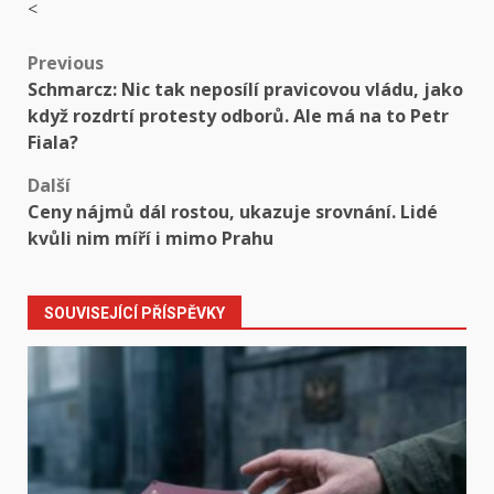
<
Post
Previous
Schmarcz: Nic tak neposílí pravicovou vládu, jako
navigation
když rozdrtí protesty odborů. Ale má na to Petr
Fiala?
Další
Ceny nájmů dál rostou, ukazuje srovnání. Lidé
kvůli nim míří i mimo Prahu
SOUVISEJÍCÍ PŘÍSPĚVKY