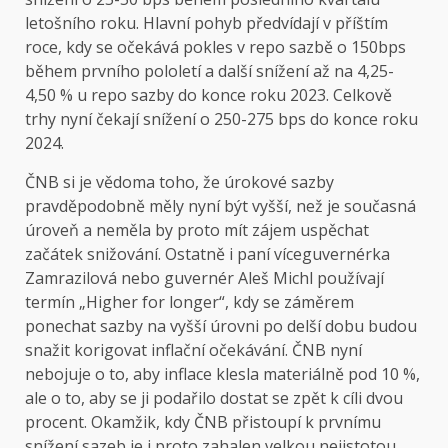
letošního roku. Hlavní pohyb předvídají v příštím
roce, kdy se očekává pokles v repo sazbě o 150bps
během prvního pololetí a další snížení až na 4,25-
4,50 % u repo sazby do konce roku 2023. Celkově
trhy nyní čekají snížení o 250-275 bps do konce roku
2024.
ČNB si je vědoma toho, že úrokové sazby
pravděpodobně měly nyní být vyšší, než je současná
úroveň a neměla by proto mít zájem uspěchat
začátek snižování. Ostatně i paní víceguvernérka
Zamrazilová nebo guvernér Aleš Michl používají
termín „Higher for longer“, kdy se záměrem
ponechat sazby na vyšší úrovni po delší dobu budou
snažit korigovat inflační očekávání. ČNB nyní
nebojuje o to, aby inflace klesla materiálně pod 10 %,
ale o to, aby se ji podařilo dostat se zpět k cíli dvou
procent. Okamžik, kdy ČNB přistoupí k prvnímu
snížení sazeb je i proto zahalen velkou nejistotou.