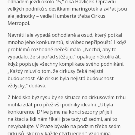
odhadem jezdí okolo 15,“ říká Havlíček. Opravdu
velkých podniků s desítkami maringotek a zvířat jsou
ale jednotky – vedle Humberta třeba Cirkus
Metropol.
Navrátil ale vypadá odhodlaně a osud, který potkal
mnoho jeho konkurentů, si vůbec nepřipouští. I když
problémů rozhodně neřeší málo. „Nechci, aby to
vypadalo, že si pořád stěžuju,“ opakuje několikrát,
když popisuje všechny komplikace svého podnikání.
„Každý mluví o tom, že cirkusy čeká nejistá
budoucnost. Ale cirkus byla nejistá budoucnost
vždycky,“ dodává.
Z hlediska byznysu by se situace na cirkusovém trhu
mohla zdát pro přeživší podniky ideální. „Ubyla
konkurence. Dříve jsme na konci sezony přijeli
na štaci a lidi nám říkali: jste tady už sedmí, ani to
nevybalujte. V Praze bývalo na podzim třeba sedm
cirkusů, skoro v každé čtvrti jeden,“ vzpomíná