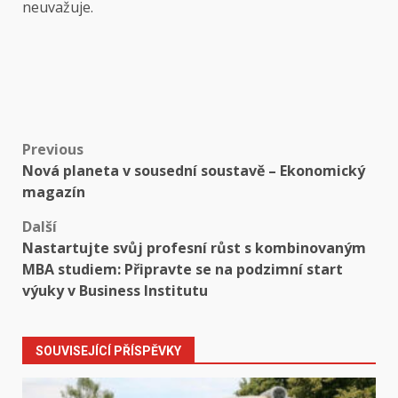
neuvažuje.
Post
Previous
Nová planeta v sousední soustavě – Ekonomický
navigation
magazín
Další
Nastartujte svůj profesní růst s kombinovaným
MBA studiem: Připravte se na podzimní start
výuky v Business Institutu
SOUVISEJÍCÍ PŘÍSPĚVKY