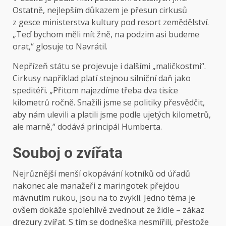
Ostatně, nejlepším důkazem je přesun cirkusů
z gesce ministerstva kultury pod resort zemědělství.
„Teď bychom měli mít žně, na podzim asi budeme
orat,“ glosuje to Navrátil.
Nepřízeň státu se projevuje i dalšími „maličkostmi“.
Cirkusy například platí stejnou silniční daň jako
speditéři. „Přitom najezdíme třeba dva tisíce
kilometrů ročně. Snažili jsme se politiky přesvědčit,
aby nám ulevili a platili jsme podle ujetých kilometrů,
ale marně,“ dodává principál Humberta.
Souboj o zvířata
Nejrůznější menší okopávání kotníků od úřadů
nakonec ale manažeři z maringotek přejdou
mávnutím rukou, jsou na to zvyklí. Jedno téma je
ovšem dokáže spolehlivě zvednout ze židle – zákaz
drezury zvířat. S tím se dodneška nesmířili, přestože