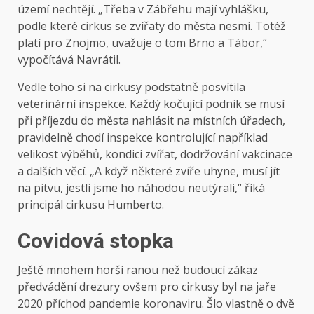
území nechtějí. „Třeba v Zábřehu mají vyhlášku,
podle které cirkus se zvířaty do města nesmí. Totéž
platí pro Znojmo, uvažuje o tom Brno a Tábor,“
vypočítává Navrátil.
Vedle toho si na cirkusy podstatně posvítila
veterinární inspekce. Každý kočující podnik se musí
při příjezdu do města nahlásit na místních úřadech,
pravidelně chodí inspekce kontrolující například
velikost výběhů, kondici zvířat, dodržování vakcinace
a dalších věcí. „A když některé zvíře uhyne, musí jít
na pitvu, jestli jsme ho náhodou neutýrali,“ říká
principál cirkusu Humberto.
Covidová stopka
Ještě mnohem horší ranou než budoucí zákaz
předvádění drezury ovšem pro cirkusy byl na jaře
2020 příchod pandemie koronaviru. Šlo vlastně o dvě