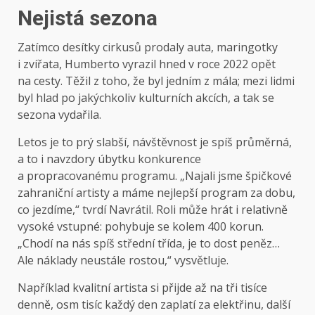
Nejistá sezona
Zatímco desítky cirkusů prodaly auta, maringotky
i zvířata, Humberto vyrazil hned v roce 2022 opět
na cesty. Těžil z toho, že byl jedním z mála; mezi lidmi
byl hlad po jakýchkoliv kulturních akcích, a tak se
sezona vydařila.
Letos je to prý slabší, návštěvnost je spíš průměrná,
a to i navzdory úbytku konkurence
a propracovanému programu. „Najali jsme špičkové
zahraniční artisty a máme nejlepší program za dobu,
co jezdíme,“ tvrdí Navrátil. Roli může hrát i relativně
vysoké vstupné: pohybuje se kolem 400 korun.
„Chodí na nás spíš střední třída, je to dost peněz…
Ale náklady neustále rostou,“ vysvětluje.
Například kvalitní artista si přijde až na tři tisíce
denně, osm tisíc každý den zaplatí za elektřinu, další