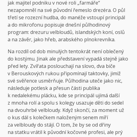
jak majitel podniku v nové roli „farmáře“
nezapomněl na své původní řemeslo drezéra. O půl
třetí se rozezní hudba, do manéže vstoupí principál
a do mikrofonu popisuje dnešní půlhodinový
program: drezuru velbloudů, islandských koní, oslů
a na závěr, jako hřeb, arabského plnokrevníka.
Na rozdíl od dob minulých tentokrát není oblečený
do kostýmu. Jinak ale představení vypadá stejně jako
před lety. Zvířata poslouchají na slovo, dva biče
v Berouskových rukou připomínají taktovky, jimiž
své svěřence usměrňuje. Půlhodina uteče jako nic,
následuje potlesk a přesun části publika
k nedalekému plácku, kde se principál ujímá další
z mnoha rolí a spolu s kolegy usazuje děti do sedel
na dvouhrbé velbloudy. Když skončí, za moment už
o kus dál s kolečkem naloženým senem míří
za velbloudy do stájí. O tom, že by se od dřiny
na statku vrátil k původní kočovné profesi, ale prý