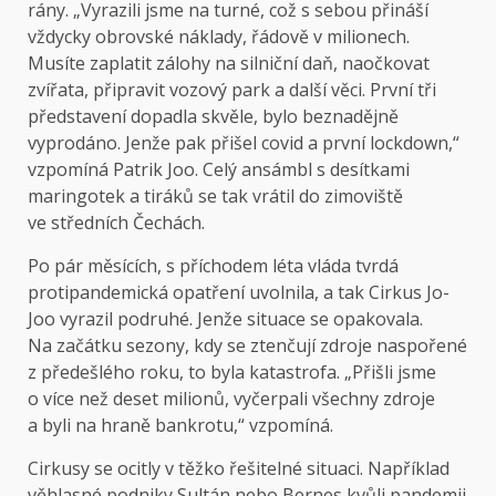
rány. „Vyrazili jsme na turné, což s sebou přináší
vždycky obrovské náklady, řádově v milionech.
Musíte zaplatit zálohy na silniční daň, naočkovat
zvířata, připravit vozový park a další věci. První tři
představení dopadla skvěle, bylo beznadějně
vyprodáno. Jenže pak přišel covid a první lockdown,“
vzpomíná Patrik Joo. Celý ansámbl s desítkami
maringotek a tiráků se tak vrátil do zimoviště
ve středních Čechách.
Po pár měsících, s příchodem léta vláda tvrdá
protipandemická opatření uvolnila, a tak Cirkus Jo-
Joo vyrazil podruhé. Jenže situace se opakovala.
Na začátku sezony, kdy se ztenčují zdroje naspořené
z předešlého roku, to byla katastrofa. „Přišli jsme
o více než deset milionů, vyčerpali všechny zdroje
a byli na hraně bankrotu,“ vzpomíná.
Cirkusy se ocitly v těžko řešitelné situaci. Například
věhlasné podniky Sultán nebo Bernes kvůli pandemii