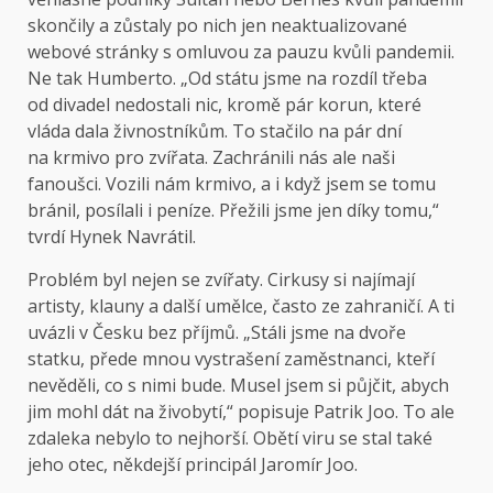
skončily a zůstaly po nich jen neaktualizované
webové stránky s omluvou za pauzu kvůli pandemii.
Ne tak Humberto. „Od státu jsme na rozdíl třeba
od divadel nedostali nic, kromě pár korun, které
vláda dala živnostníkům. To stačilo na pár dní
na krmivo pro zvířata. Zachránili nás ale naši
fanoušci. Vozili nám krmivo, a i když jsem se tomu
bránil, posílali i peníze. Přežili jsme jen díky tomu,“
tvrdí Hynek Navrátil.
Problém byl nejen se zvířaty. Cirkusy si najímají
artisty, klauny a další umělce, často ze zahraničí. A ti
uvázli v Česku bez příjmů. „Stáli jsme na dvoře
statku, přede mnou vystrašení zaměstnanci, kteří
nevěděli, co s nimi bude. Musel jsem si půjčit, abych
jim mohl dát na živobytí,“ popisuje Patrik Joo. To ale
zdaleka nebylo to nejhorší. Obětí viru se stal také
jeho otec, někdejší principál Jaromír Joo.