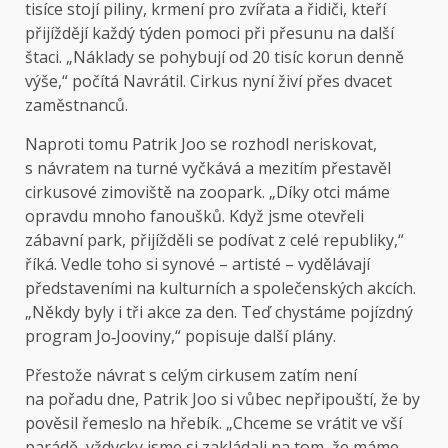
tisíce stojí piliny, krmení pro zvířata a řidiči, kteří
přijíždějí každý týden pomoci při přesunu na další
štaci. „Náklady se pohybují od 20 tisíc korun denně
výše,“ počítá Navrátil. Cirkus nyní živí přes dvacet
zaměstnanců.
Naproti tomu Patrik Joo se rozhodl neriskovat,
s návratem na turné vyčkává a mezitím přestavěl
cirkusové zimoviště na zoopark. „Díky otci máme
opravdu mnoho fanoušků. Když jsme otevřeli
zábavní park, přijížděli se podívat z celé republiky,“
říká. Vedle toho si synové – artisté – vydělávají
představeními na kulturních a společenských akcích.
„Někdy byly i tři akce za den. Teď chystáme pojízdný
program Jo‑Jooviny,“ popisuje další plány.
Přestože návrat s celým cirkusem zatím není
na pořadu dne, Patrik Joo si vůbec nepřipouští, že by
pověsil řemeslo na hřebík. „Chceme se vrátit ve vší
parádě, vždycky jsme si zakládali na tom, že máme