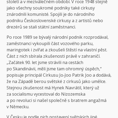
století a v meziválečném období. V roce 1948 stejně
jako všechny soukromé podniky také cirkusy
znárodnili komunisté. Spojili je do národního
podniku Československé cirkusy a z artistů nebo
drezérů se stali státní zaměstnanci.
Po roce 1989 se bývalý národní podnik rozprodával,
zaměstnanci vykoupili část vozového parku,
maringotek i zvířat a zkoušeli štěstí na vlastní pěst.
Část z nich sbírala zkušenosti právě v zahraničí.
„Začátek 90. let jsme strávili na cestách
po Skandinávii, měli jsme tam ohromný úspěch,“
popisuje principál Cirkusu Jo‑Joo Patrik Joo a dodává,
že na Západě berou světské z cirkusů jako umělce.
Stejnou zkušenost má Hynek Navrátil, který už
za socialismu vycestoval do Nizozemska
a po revoluci si našel společně s bratrem angažmá
v Německu.
V Česku je podle nich postavení světských jiné.