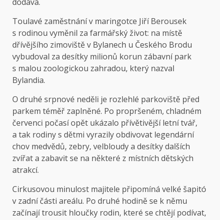
dodává.
Toulavé zaměstnání v maringotce Jiří Berousek
s rodinou vyměnil za farmářský život: na místě
dřívějšího zimoviště v Bylanech u Českého Brodu
vybudoval za desítky milionů korun zábavní park
s malou zoologickou zahradou, který nazval
Bylandia.
O druhé srpnové neděli je rozlehlé parkoviště před
parkem téměř zaplněné. Po propršeném, chladném
červenci počasí opět ukázalo přívětivější letní tvář,
a tak rodiny s dětmi vyrazily obdivovat legendární
chov medvědů, zebry, velbloudy a desítky dalších
zvířat a zabavit se na některé z místních dětských
atrakcí.
Cirkusovou minulost majitele připomíná velké šapitó
v zadní části areálu. Po druhé hodině se k němu
začínají trousit hloučky rodin, které se chtějí podívat,