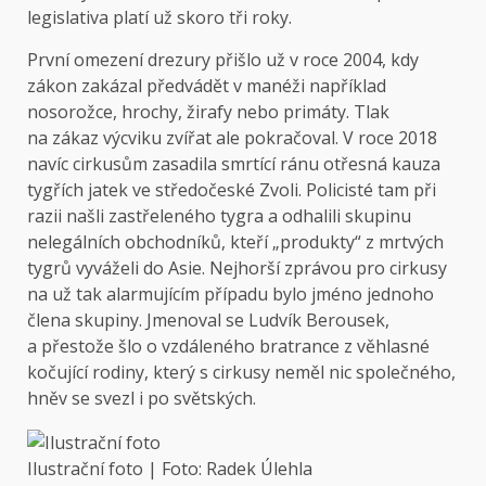
legislativa platí už skoro tři roky.
První omezení drezury přišlo už v roce 2004, kdy
zákon zakázal předvádět v manéži například
nosorožce, hrochy, žirafy nebo primáty. Tlak
na zákaz výcviku zvířat ale pokračoval. V roce 2018
navíc cirkusům zasadila smrtící ránu otřesná kauza
tygřích jatek ve středočeské Zvoli. Policisté tam při
razii našli zastřeleného tygra a odhalili skupinu
nelegálních obchodníků, kteří „produkty“ z mrtvých
tygrů vyváželi do Asie. Nejhorší zprávou pro cirkusy
na už tak alarmujícím případu bylo jméno jednoho
člena skupiny. Jmenoval se Ludvík Berousek,
a přestože šlo o vzdáleného bratrance z věhlasné
kočující rodiny, který s cirkusy neměl nic společného,
hněv se svezl i po světských.
Ilustrační foto | Foto: Radek Úlehla