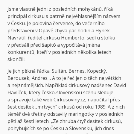
Jsme vlastně jedni z posledních mohykánů, říká
principál cirkusu s patrně nejvěhlasnějším názvem
v Česku. Je polovina července, do večerního
představení v Opavě zbývá pár hodin a Hynek
Navrátil, ředitel cirkusu Humberto, sedí u stolku
v předsálí před šapitó a vypočítává jména
konkurentů, kteří v posledních několika letech
skončili.
Je jich pěkná řádka: Sultán, Bernes, Kopecký,
Berousek, Andres… A to je řeč jen o těch největších
a nejznámějších. Například cirkusový nadšenec David
Havlíček, který česko‑slovenskou scénu sleduje
a spravuje také web Cirkusoviny.cz, napočítal přes
šest desítek „mrtvých“ cirkusů od roku 1989. A z nich
téměř dvě třetiny odstavily maringotky v posledních
pěti až šesti letech. „Ze zhruba čtyř desítek cirkusů,
pohybujících se po Česku a Slovensku, jich dnes