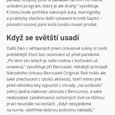
unikátní program, který je ale drahý,“ vysvětluje.
K tomu bude potřeba nakoupit auta, maringotky
a prakticky všechno další vybavení kromě šapitó –
původní vozový park kvůli covidu musel prodat.
Když se světští usadí
Další člen z věhlasných jmen cirkusové scény si zvolil
poklidnější život bez cestování už před pandemií.
„Po těch sto letech je naše rodina z kočování už
unavená,“ vysvětluje Jiří Berousek, někdejší principál
Národního cirkusu Berousek Original. Roli hrálo ale
také znechucení z útoků aktivistů, kteří mimo jiné
před několika lety vypustili z ohrady „na svobodu“
zebry (jedna nakonec utonula v Berounce), a také
nedostatek zaměstnanců ochotných živit se těžkou
prací neustále na cestách. „Když nevyjedeme
na turné, ušetříme dobrou polovinu nákladů,“