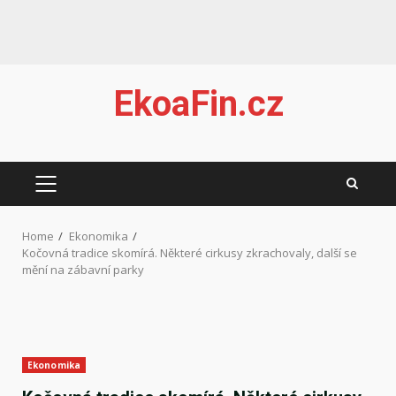
Skip
EkoaFin.cz
to
content
PRIMARY
MENU
Home
Ekonomika
Kočovná tradice skomírá. Některé cirkusy zkrachovaly, další se
mění na zábavní parky
Ekonomika