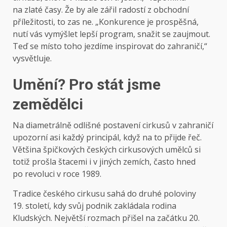
na zlaté časy. Že by ale zářil radostí z obchodní
příležitosti, to zas ne. „Konkurence je prospěšná,
nutí vás vymýšlet lepší program, snažit se za­ujmout.
Teď se místo toho jezdíme inspirovat do zahraničí,“
vysvětluje.
Umění? Pro stát jsme
zemědělci
Na diametrálně odlišné postavení cirkusů v zahraničí
upozorní asi každý principál, když na to přijde řeč.
Většina špičkových českých cirkusových umělců si
totiž prošla štacemi i v jiných zemích, často hned
po revoluci v roce 1989.
Tradice českého cirkusu sahá do druhé poloviny
19. století, kdy svůj podnik zakládala rodina
Kludských. Největší rozmach přišel na začátku 20.