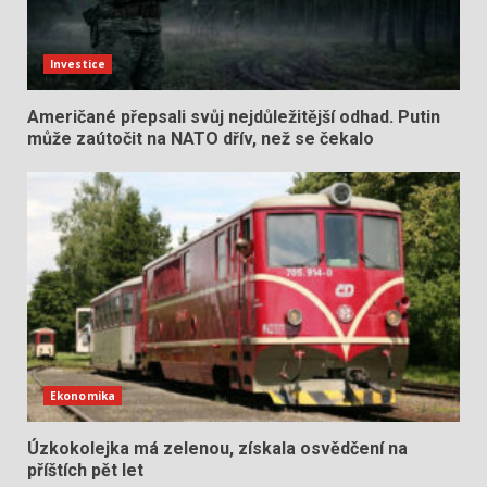
Investice
Američané přepsali svůj nejdůležitější odhad. Putin
může zaútočit na NATO dřív, než se čekalo
Ekonomika
Úzkokolejka má zelenou, získala osvědčení na
příštích pět let