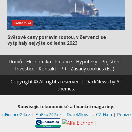
Ekonomika
Světové ceny potravin rostou, v červenci se
vyšplhaly nejvýše od ledna 2023
Domů
Ekonomika
Finance
Hypotéky
Pojištění
Investice
Kontakt
PR
Zásady cookies (EU)
Copyright © All rights reserved.
|
DarkNews
by AF
themes.
Související ekonomické a finanční magazíny:
inFinance24.cz
|
FinEko247.cz
|
DotekSlova.cz
CZIN.eu
|
Peníze
|