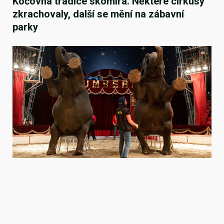
Kočovná tradice skomírá. Některé cirkusy
zkrachovaly, další se mění na zábavní
parky