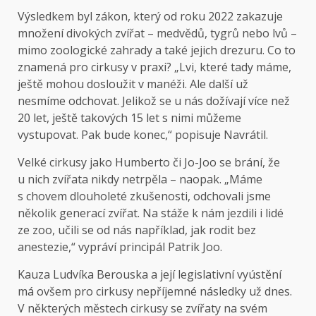
Výsledkem byl zákon, který od roku 2022 zakazuje
množení divokých zvířat – medvědů, tygrů nebo lvů –
mimo zoologické zahrady a také jejich drezuru. Co to
znamená pro cirkusy v praxi? „Lvi, které tady máme,
ještě mohou dosloužit v manéži. Ale další už
nesmíme odchovat. Jelikož se u nás dožívají více než
20 let, ještě takových 15 let s nimi můžeme
vystupovat. Pak bude konec,“ popisuje Navrátil.
Velké cirkusy jako Humberto či Jo-Joo se brání, že
u nich zvířata nikdy netrpěla – naopak. „Máme
s chovem dlouholeté zkušenosti, odchovali jsme
několik generací zvířat. Na stáže k nám jezdili i lidé
ze zoo, učili se od nás například, jak rodit bez
anestezie,“ vypráví principál Patrik Joo.
Kauza Ludvíka Berouska a její legislativní vyústění
má ovšem pro cirkusy nepříjemné následky už dnes.
V některých městech cirkusy se zvířaty na svém