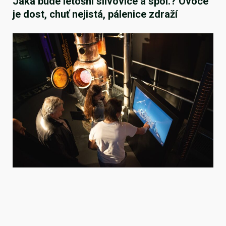
Jaká bude letošní slivovice a spol.? Ovoce
je dost, chuť nejistá, pálenice zdraží