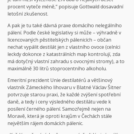
procent vyteče méně,“ popisuje Gottwald dosavadní
letošní zkušenost.
A pak je tu také dávná praxe domácího nelegálního
pálení. Podle české legislativy si může – výhradně v
licencovaných pěstitelských pálenicích – občan
nechat vypálit destilát jen z vlastního ovoce (celníci
leckdy dokonce z katastrálních map kontrolují, zda
má dotyčný vlastní zahradu s ovocnými stromy), a to
maximálně 30 litrů stoprocentního alkoholu.
Emeritní prezident Unie destilatérů a většinový
vlastník Zámeckého lihovaru v Blatné Václav Šitner
potvrzuje starou praxi, že každé zvýšení spotřební
daně, a tedy i ceny výsledného destilátu vede k
posílení černého pálení. Samozřejmě nejen na
Moravě, která je oproti krajům v Čechách stále
největším rájem domácích pálenic.