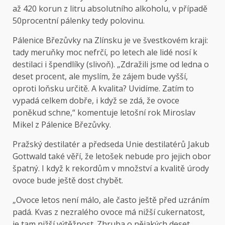
až 420 korun z litru absolutního alkoholu, v případě
50procentní pálenky tedy polovinu.
Pálenice Březůvky na Zlínsku je ve švestkovém kraji:
tady meruňky moc nefrčí, po letech ale lidé nosí k
destilaci i špendlíky (slivoň). „Zdražili jsme od ledna o
deset procent, ale myslím, že zájem bude vyšší,
oproti loňsku určitě. A kvalita? Uvidíme. Zatím to
vypadá celkem dobře, i když se zdá, že ovoce
poněkud schne,“ komentuje letošní rok Miroslav
Mikel z Pálenice Březůvky.
Pražský destilatér a předseda Unie destilatérů Jakub
Gottwald také věří, že letošek nebude pro jejich obor
špatný. I když k rekordům v množství a kvalitě úrody
ovoce bude ještě dost chybět.
„Ovoce letos není málo, ale často ještě před uzráním
padá. Kvas z nezralého ovoce má nižší cukernatost,
je tam nižší výtěžnost. Zhruba o nějakých deset