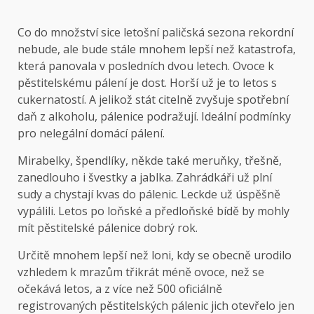
Co do množství sice letošní paličská sezona rekordní
nebude, ale bude stále mnohem lepší než katastrofa,
která panovala v posledních dvou letech. Ovoce k
pěstitelskému pálení je dost. Horší už je to letos s
cukernatostí. A jelikož stát citelně zvyšuje spotřební
daň z alkoholu, pálenice podražují. Ideální podmínky
pro nelegální domácí pálení.
Mirabelky, špendlíky, někde také meruňky, třešně,
zanedlouho i švestky a jablka. Zahrádkáři už plní
sudy a chystají kvas do pálenic. Leckde už úspěšně
vypálili. Letos po loňské a předloňské bídě by mohly
mít pěstitelské pálenice dobrý rok.
Určitě mnohem lepší než loni, kdy se obecně urodilo
vzhledem k mrazům třikrát méně ovoce, než se
očekává letos, a z více než 500 oficiálně
registrovaných pěstitelských pálenic jich otevřelo jen