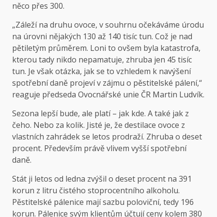
něco přes 300.
„Záleží na druhu ovoce, v souhrnu očekáváme úrodu
na úrovni nějakých 130 až 140 tisíc tun. Což je nad
pětiletým průměrem. Loni to ovšem byla katastrofa,
kterou tady nikdo nepamatuje, zhruba jen 45 tisíc
tun. Je však otázka, jak se to vzhledem k navýšení
spotřební daně projeví v zájmu o pěstitelské pálení,“
reaguje předseda Ovocnářské unie ČR Martin Ludvík.
Sezona lepší bude, ale platí – jak kde. A také jak z
čeho. Nebo za kolik. Jisté je, že destilace ovoce z
vlastních zahrádek se letos prodraží. Zhruba o deset
procent. Především právě vlivem vyšší spotřební
daně.
Stát ji letos od ledna zvýšil o deset procent na 391
korun z litru čistého stoprocentního alkoholu.
Pěstitelské pálenice mají sazbu poloviční, tedy 196
korun. Pálenice svým klientům účtují ceny kolem 380