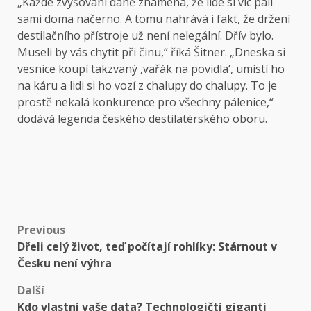
„Každé zvyšování daně znamená, že lidé si víc pálí
sami doma načerno. A tomu nahrává i fakt, že držení
destilačního přístroje už není nelegální. Dřív bylo.
Museli by vás chytit při činu,“ říká Šitner. „Dneska si
vesnice koupí takzvaný ‚vařák na povidla‘, umístí ho
na káru a lidi si ho vozí z chalupy do chalupy. To je
prostě nekalá konkurence pro všechny pálenice,“
dodává legenda českého destilatérského oboru.
Post
Previous
Dřeli celý život, teď počítají rohlíky: Stárnout v
navigation
Česku není výhra
Další
Kdo vlastní vaše data? Technologičtí giganti