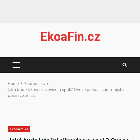
Skip
EkoaFin.cz
to
content
PRIMARY
MENU
Home
Ekonomika
Jaká bude letošní slivovice a spol.? Ovoce je dost, chuť nejistá,
pálenice zdraží
Ekonomika