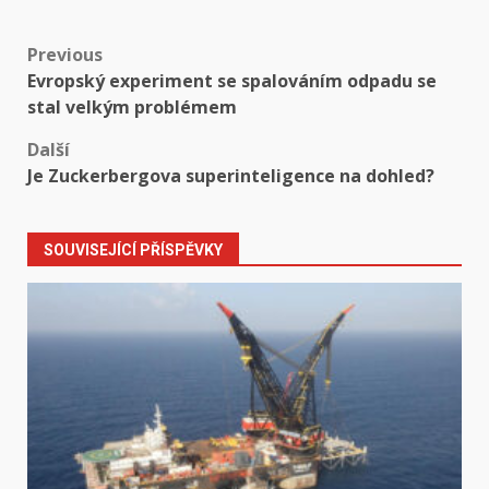
Post
Previous
Evropský experiment se spalováním odpadu se
navigation
stal velkým problémem
Další
Je Zuckerbergova superinteligence na dohled?
SOUVISEJÍCÍ PŘÍSPĚVKY