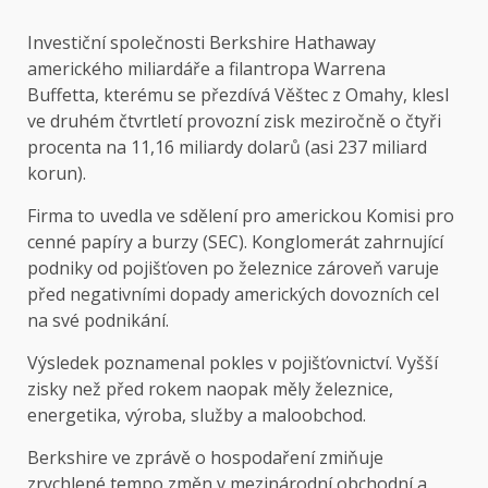
Investiční společnosti Berkshire Hathaway
amerického miliardáře a filantropa Warrena
Buffetta, kterému se přezdívá Věštec z Omahy, klesl
ve druhém čtvrtletí provozní zisk meziročně o čtyři
procenta na 11,16 miliardy dolarů (asi 237 miliard
korun).
Firma to uvedla ve
sdělení
pro americkou Komisi pro
cenné papíry a burzy (SEC). Konglomerát zahrnující
podniky od pojišťoven po železnice zároveň varuje
před negativními dopady amerických dovozních cel
na své podnikání.
Výsledek poznamenal pokles v pojišťovnictví. Vyšší
zisky než před rokem naopak měly železnice,
energetika, výroba, služby a maloobchod.
Berkshire ve zprávě o hospodaření zmiňuje
zrychlené tempo změn v mezinárodní obchodní a