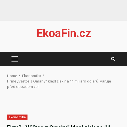
Skip
EkoaFin.cz
to
content
PRIMARY
MENU
Home
Ekonomika
Firmě „Věštce z Omahy“ klesl zisk na 11 miliard dolarů, varuje
před dopadem cel
Ekonomika