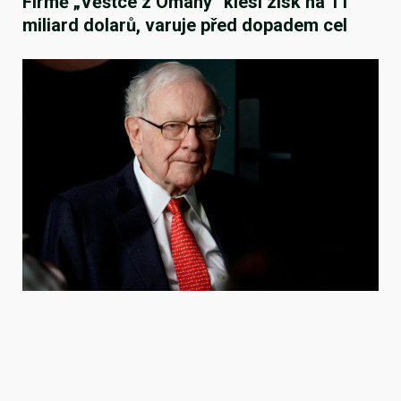
Firmě „Věštce z Omahy“ klesl zisk na 11
miliard dolarů, varuje před dopadem cel