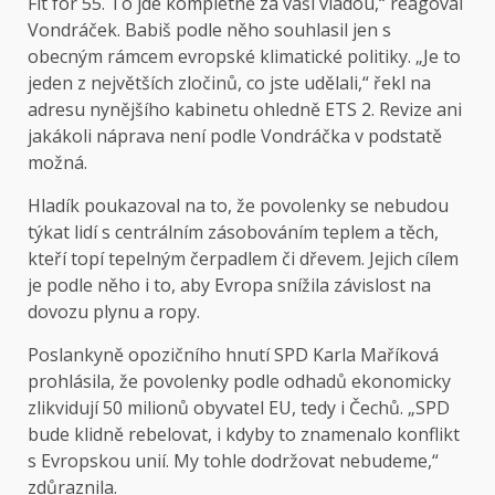
Fit for 55. To jde kompletně za vaší vládou,“ reagoval
Vondráček. Babiš podle něho souhlasil jen s
obecným rámcem evropské klimatické politiky. „Je to
jeden z největších zločinů, co jste udělali,“ řekl na
adresu nynějšího kabinetu ohledně ETS 2. Revize ani
jakákoli náprava není podle Vondráčka v podstatě
možná.
Hladík poukazoval na to, že povolenky se nebudou
týkat lidí s centrálním zásobováním teplem a těch,
kteří topí tepelným čerpadlem či dřevem. Jejich cílem
je podle něho i to, aby Evropa snížila závislost na
dovozu plynu a ropy.
Poslankyně opozičního hnutí SPD Karla Maříková
prohlásila, že povolenky podle odhadů ekonomicky
zlikvidují 50 milionů obyvatel EU, tedy i Čechů. „SPD
bude klidně rebelovat, i kdyby to znamenalo konflikt
s Evropskou unií. My tohle dodržovat nebudeme,“
zdůraznila.