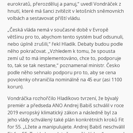
eurokratů, přerozděluj a panuj,“ uvedl Vondráček z
hnutí, které má šanci zvítězit v letošních sněmovních
volbách a sestavovat příští vládu.
„Česká vláda nemá v současné době v Evropě
většinu pro to, abychom tento systém buď odsunuli,
nebo úplně zrušili,“ řekl Hladík. Debaty budou podle
něho pokračovat. „Vzhledem k tomu, že spousta
zemí už to má implementováno, chce to, podporuje
to, tak se tak nestane,“ poznamenal ministr. Česko
podle něho sehnalo podporu pro to, aby se cena
povolenky ohraničila nominálně na 45 eur (asi 1100
korun).
Vondráčka rozhořčilo Hladíkovo tvrzení, že bývalý
premiér a předseda ANO Andrej Babiš schválil v roce
2019 evropský klimatický zákon a následně byl za
jeho vlády schválený také plán konkrétních kroků Fit
for 55. „Lžete a manipulujete. Andrej Babiš neschválil