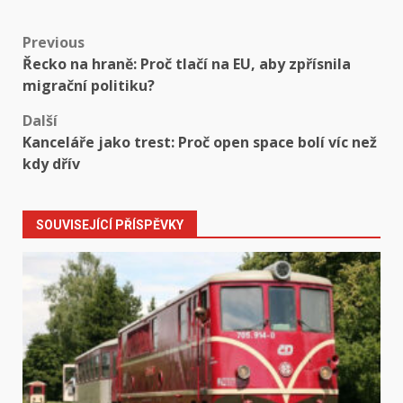
Post
Previous
Řecko na hraně: Proč tlačí na EU, aby zpřísnila
navigation
migrační politiku?
Další
Kanceláře jako trest: Proč open space bolí víc než
kdy dřív
SOUVISEJÍCÍ PŘÍSPĚVKY