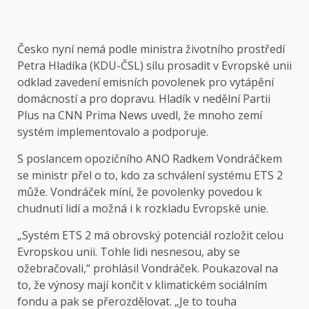
Česko nyní nemá podle ministra životního prostředí
Petra Hladíka (KDU-ČSL) sílu prosadit v Evropské unii
odklad zavedení emisních povolenek pro vytápění
domácností a pro dopravu. Hladík v nedělní Partii
Plus na CNN Prima News uvedl, že mnoho zemí
systém implementovalo a podporuje.
S poslancem opozičního ANO Radkem Vondráčkem
se ministr přel o to, kdo za schválení systému ETS 2
může. Vondráček míní, že povolenky povedou k
chudnutí lidí a možná i k rozkladu Evropské unie.
„Systém ETS 2 má obrovský potenciál rozložit celou
Evropskou unii. Tohle lidi nesnesou, aby se
ožebračovali,“ prohlásil Vondráček. Poukazoval na
to, že výnosy mají končit v klimatickém sociálním
fondu a pak se přerozdělovat. „Je to touha