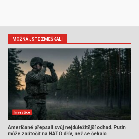
MOŽNÁ JSTE ZMEŠKALI
Investice
Američané přepsali svůj nejdůležitější odhad. Putin
může zaútočit na NATO dřív, než se čekalo