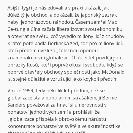
Asijští tygři je následovali a v praxi ukázali, jak
důležitý je obchod, a dokázali, že japonský zázrak
nebyl jednorázovou náhodou. Časem zemřel Mao
Ce-tung a Čína začala liberalizovat svou ekonomiku
a otevírat se světu, což vyvedlo miliony lidí z chudoby.
Krátce poté padla Berlínská zeď, což pro miliony lidí,
kteří předtím uvízli za „železnou oponou“,
znamenalo první globalizaci. O třicet let později jsou
obrázky Rusů, kteří poprvé okusili svobodu, když se
poprvé otevřely obchody společností jako McDonald
‘s, stejně důležité a vzrušující jako kdykoli předtím.
V roce 1999, tedy několik let předtím, než se
globalizace stala populárním strašákem, ji Bernie
Sanders považoval za hnací sílu nerovnosti v
bohatství jednotlivých zemí a prohlásil, že
„globalizace přispěla k obrovskému nárůstu
koncentrace bohatství ve světě a ve skutečnosti ke