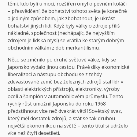
těmi, kdo byli u moci, rozšířen omyl o pevném koláči
– přesvědčení, že bohatství tohoto světa je konečné
a jediným způsobem, jak zbohatnout, je ukrást
bohatství jiných lidí. Když byly války o zdroje příliš
nákladné, společnost (nechápajíc, že nejvyšším
zdrojem je lidská mysl) se vrátila ke starým dobrým
obchodním válkám z dob merkantilismu.
Něco se změnilo po druhé světové válce, kdy se
Japonsko vydalo jinou cestou. Právě díky ekonomické
liberalizaci a nástupu obchodu se z tehdy
zdevastované země bez železných zdrojů stal lídr v
oblasti elektrických přístrojů, elektroniky, výroby
oceli a šampión v automobilovém průmyslu. Tento
rychlý růst umožnil Japonsku do roku 1968
předstihnout více než dvakrát větší Sovětský svaz,
který měl dostatek zdrojů, a stát se tak druhou
největší ekonomikou na světě – tento titul si udrželo
více než čtyři desetiletí.