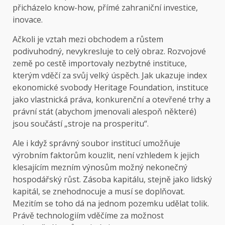
přicházelo know-how, přímé zahraniční investice,
inovace.
Ačkoli je vztah mezi obchodem a růstem
podivuhodný, nevykresluje to celý obraz. Rozvojové
země po cestě importovaly nezbytné instituce,
kterým vděčí za svůj velký úspěch. Jak ukazuje index
ekonomické svobody Heritage Foundation, instituce
jako vlastnická práva, konkurenční a otevřené trhy a
právní stát (abychom jmenovali alespoň některé)
jsou součástí „stroje na prosperitu“.
Ale i když správný soubor institucí umožňuje
výrobním faktorům kouzlit, není vzhledem k jejich
klesajícím mezním výnosům možný nekonečný
hospodářský růst. Zásoba kapitálu, stejně jako lidský
kapitál, se znehodnocuje a musí se doplňovat.
Mezitím se toho dá na jednom pozemku udělat tolik.
Právě technologiím vděčíme za možnost