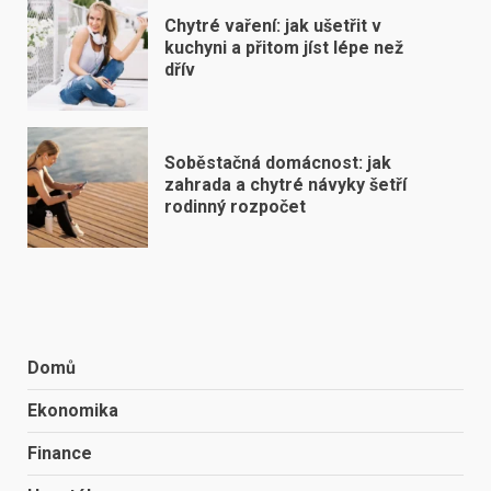
Chytré vaření: jak ušetřit v
kuchyni a přitom jíst lépe než
dřív
Soběstačná domácnost: jak
zahrada a chytré návyky šetří
rodinný rozpočet
Domů
Ekonomika
Finance