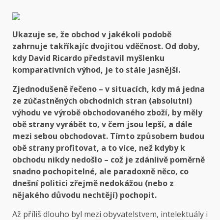
Ukazuje se, že obchod v jakékoli podobě
zahrnuje takříkajíc dvojitou vděčnost. Od doby,
kdy David Ricardo představil myšlenku
komparativních výhod, je to stále jasnější.
Zjednodušeně řečeno – v situacích, kdy má jedna
ze zúčastněných obchodních stran (absolutní)
výhodu ve výrobě obchodovaného zboží, by měly
obě strany vyrábět to, v čem jsou lepší, a dále
mezi sebou obchodovat. Tímto způsobem budou
obě strany profitovat, a to více, než kdyby k
obchodu nikdy nedošlo – což je zdánlivě poměrně
snadno pochopitelné, ale paradoxně něco, co
dnešní politici zřejmě nedokážou (nebo z
nějakého důvodu nechtějí) pochopit.
Až příliš dlouho byl mezi obyvatelstvem, intelektuály i