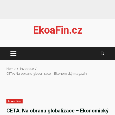
Skip
EkoaFin.cz
to
content
PRIMARY
MENU
Home
Investice
CETA: Na obranu globalizace – Ekonomický magazín
Investice
CETA: Na obranu globalizace – Ekonomický