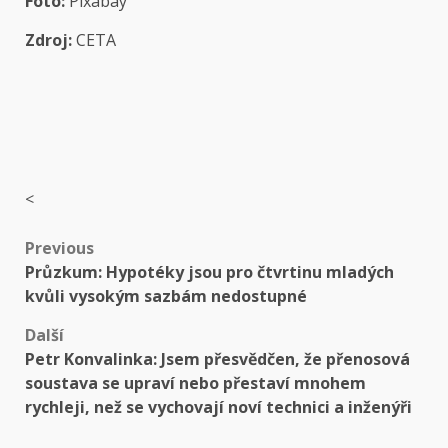
Foto:
Pixabay
Zdroj:
CETA
<
Post
Previous
Průzkum: Hypotéky jsou pro čtvrtinu mladých
navigation
kvůli vysokým sazbám nedostupné
Další
Petr Konvalinka: Jsem přesvědčen, že přenosová
soustava se upraví nebo přestaví mnohem
rychleji, než se vychovají noví technici a inženýři