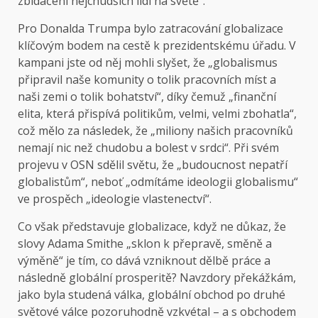
zbídačení nejchudších lidí na světě“.
Pro Donalda Trumpa bylo zatracování globalizace
klíčovým bodem na cestě k prezidentskému úřadu. V
kampani jste od něj mohli slyšet, že „globalismus
připravil naše komunity o tolik pracovních míst a
naši zemi o tolik bohatství“, díky čemuž „finanční
elita, která přispívá politikům, velmi, velmi zbohatla“,
což mělo za následek, že „miliony našich pracovníků
nemají nic než chudobu a bolest v srdci“. Při svém
projevu v OSN sdělil světu, že „budoucnost nepatří
globalistům“, neboť „odmítáme ideologii globalismu“
ve prospěch „ideologie vlastenectví“.
Co však představuje globalizace, když ne důkaz, že
slovy Adama Smithe „sklon k přepravě, směně a
výměně“ je tím, co dává vzniknout dělbě práce a
následně globální prosperitě? Navzdory překážkám,
jako byla studená válka, globální obchod po druhé
světové válce pozoruhodně vzkvétal – a s obchodem