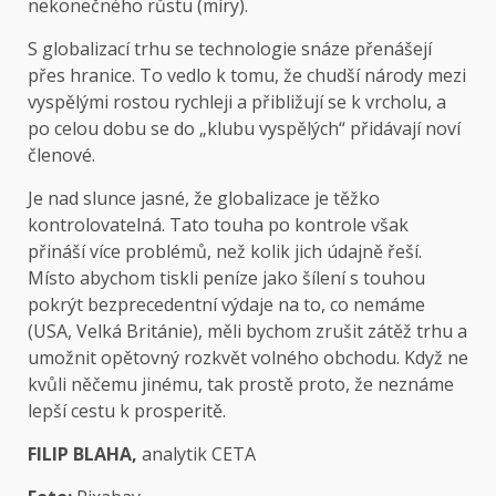
nekonečného růstu (míry).
S globalizací trhu se technologie snáze přenášejí
přes hranice. To vedlo k tomu, že chudší národy mezi
vyspělými rostou rychleji a přibližují se k vrcholu, a
po celou dobu se do „klubu vyspělých“ přidávají noví
členové.
Je nad slunce jasné, že globalizace je těžko
kontrolovatelná. Tato touha po kontrole však
přináší více problémů, než kolik jich údajně řeší.
Místo abychom tiskli peníze jako šílení s touhou
pokrýt bezprecedentní výdaje na to, co nemáme
(USA, Velká Británie), měli bychom zrušit zátěž trhu a
umožnit opětovný rozkvět volného obchodu. Když ne
kvůli něčemu jinému, tak prostě proto, že neznáme
lepší cestu k prosperitě.
FILIP BLAHA,
analytik CETA