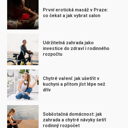
První erotická masáž v Praze:
co čekat a jak vybrat salon
Udržitelná zahrada jako
investice do zdraví i rodinného
rozpočtu
Chytré vaření: jak ušetřit v
kuchyni a přitom jíst lépe než
dřív
Soběstačná domácnost: jak
zahrada a chytré návyky šetří
rodinný rozpočet