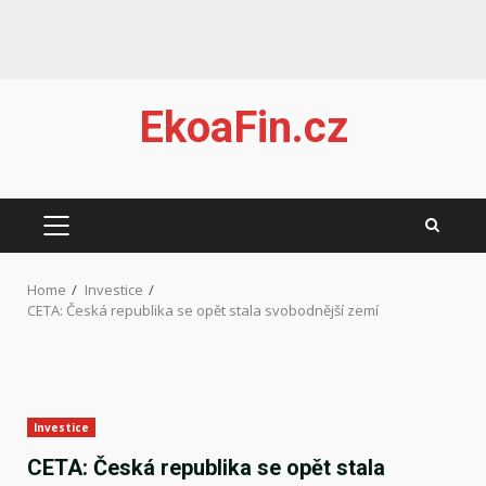
Skip
EkoaFin.cz
to
content
PRIMARY
MENU
Home
Investice
CETA: Česká republika se opět stala svobodnější zemí
Investice
CETA: Česká republika se opět stala