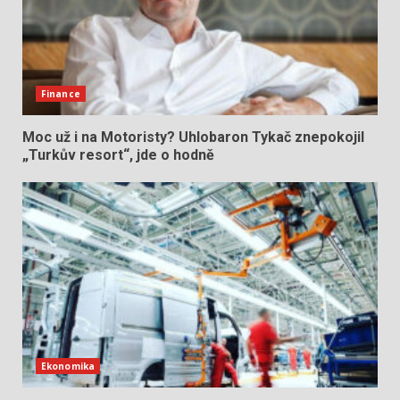
Finance
Moc už i na Motoristy? Uhlobaron Tykač znepokojil
„Turkův resort“, jde o hodně
Ekonomika