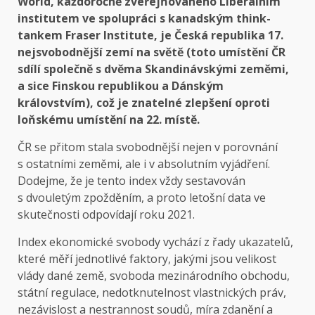
World, každoročně zveřejňovaného Liberálním
institutem ve spolupráci s kanadským think-
tankem Fraser Institute, je Česká republika 17.
nejsvobodnější zemí na světě (toto umístění ČR
sdílí společně s dvěma Skandinávskými zeměmi,
a sice Finskou republikou a Dánským
královstvím), což je znatelné zlepšení oproti
loňskému umístění na 22. místě.
ČR se přitom stala svobodnější nejen v porovnání
s ostatními zeměmi, ale i v absolutním vyjádření.
Dodejme, že je tento index vždy sestavován
s dvouletým zpožděním, a proto letošní data ve
skutečnosti odpovídají roku 2021.
Index ekonomické svobody vychází z řady ukazatelů,
které měří jednotlivé faktory, jakými jsou velikost
vlády dané země, svoboda mezinárodního obchodu,
státní regulace, nedotknutelnost vlastnických práv,
nezávislost a nestrannost soudů, míra zdanění a