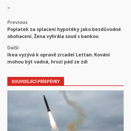
<
Post
Previous
Poplatek za splacení hypotéky jako bezdůvodné
navigation
obohacení. Žena vyhrála soud s bankou
Další
Ikea vyzývá k opravě zrcadel Lettan. Kování
mohou být vadná, hrozí pád ze zdi
SOUVISEJÍCÍ PŘÍSPĚVKY