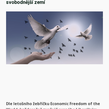
svobodnější zemí
Dle letošního žebříčku Economic Freedom of the