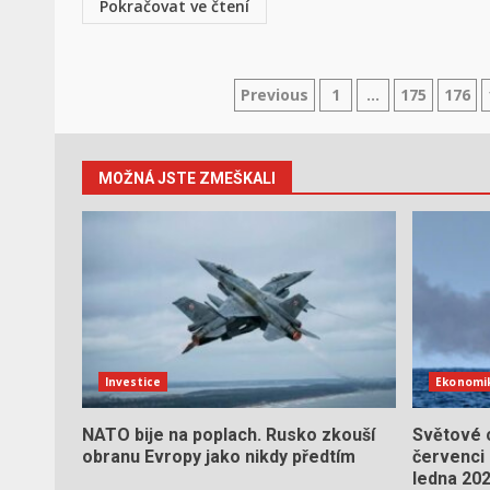
Pokračovat ve čtení
Stránkování
Previous
1
…
175
176
příspěvků
MOŽNÁ JSTE ZMEŠKALI
Investice
Ekonomi
NATO bije na poplach. Rusko zkouší
Světové c
obranu Evropy jako nikdy předtím
červenci 
ledna 20