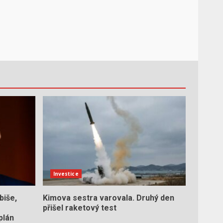
Investice
biše,
Kimova sestra varovala. Druhý den
přišel raketový test
plán