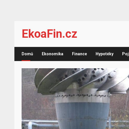
Skip
EkoaFin.cz
to
content
Domů
Ekonomika
Finance
Hypotéky
Poj