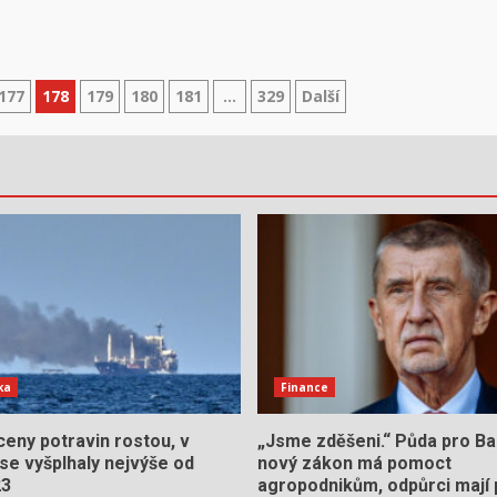
177
178
179
180
181
…
329
Další
ka
Finance
eny potravin rostou, v
„Jsme zděšeni.“ Půda pro Ba
se vyšplhaly nejvýše od
nový zákon má pomoct
23
agropodnikům, odpůrci mají 