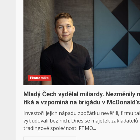
Ekonomika
Mladý Čech vydělal miliardy. Nezměnily 
říká a vzpomíná na brigádu v McDonald’s
Investoři jejich nápadu zpočátku nevěřili, firmu ta
vybudovali bez nich. Dnes se majetek zakladatelů
tradingové společnosti FTMO...