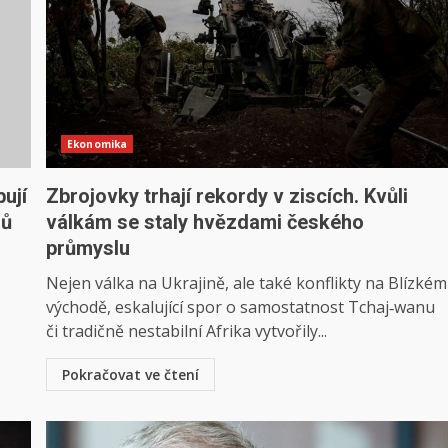
Ekonomika
ují
Zbrojovky trhají rekordy v ziscích. Kvůli
mů
válkám se staly hvězdami českého
průmyslu
Nejen válka na Ukrajině, ale také konflikty na Blízkém
východě, eskalující spor o samostatnost Tchaj‑wanu
či tradičně nestabilní Afrika vytvořily...
Pokračovat ve čtení